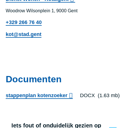
Woodrow Wilsonplein 1, 9000 Gent
+329 266 76 40
kot@stad.gent
Dien
Documenten
stappenplan kotenzoeker
DOCX
(1.63 mb)
Iets fout of onduidelijk gezien op