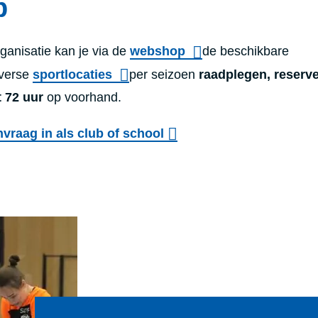
b
rganisatie kan je via de
webshop
de beschikbare
iverse
sportlocaties
per seizoen
raadplegen,
reserv
t 72 uur
op voorhand.
vraag in als club of school