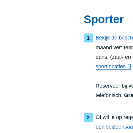
Sporter
Bekijk de besc
maand ver:
ten
dans, (zaal- en 
sportlocaties
.
Reserveer bij v
telefonisch.
Gra
Of wil je op re
een
seizoensaa