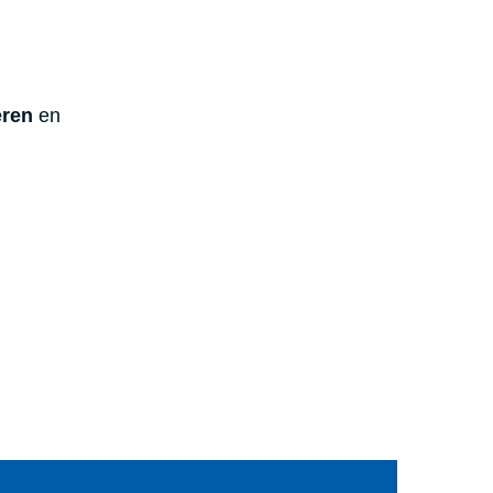
eren
en