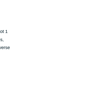
tot 1
s,
iverse