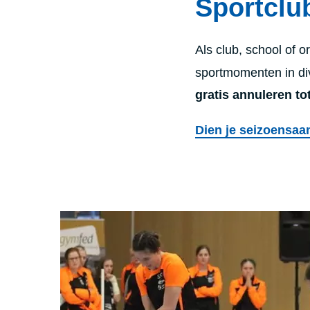
Sportclu
Als club, school of o
sportmomenten in d
gratis annuleren to
Dien je seizoensaan