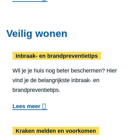
t
u
n
v
e
e
e
r
Veilig wonen
l
G
g
r
e
Inbraak- en brand­pre­ven­tie­tips
a
w
t
Wil je je huis nog beter beschermen? Hier
e
i
vind je de belangrijkste inbraak- en
l
s
brandpreventietips.
d
‘
e
o
Lees meer
V
n
v
i
g
e
n
Kraken melden en voorkomen
r
r
d