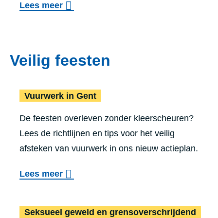
o
Lees meer
i
p
v
a
r
e
a
o
r
l
Veilig feesten
s
N
g
t
o
e
Vuurwerk in Gent
i
Vuurwerk in Gent
o
w
t
d
e
De feesten overleven zonder kleerscheuren?
u
n
l
Lees de richtlijnen en tips voor het veilig
t
u
d
afsteken van vuurwerk in ons nieuw actieplan.
i
m
e
o
Lees meer
m
v
e
e
r
Seksueel geweld en grens­over­schrij­dend