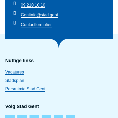
m
09 210 10 10
e
Gentinfo@stad.gent
l
Contactformulier
d
e
n
Nuttige links
Vacatures
Stadsplan
Persruimte Stad Gent
Volg Stad Gent