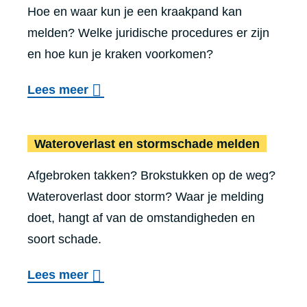
e
Hoe en waar kun je een kraakpand kan
I
-
n
melden? Welke juridische procedures er zijn
n
j
s
en hoe kun je kraken voorkomen?
b
e
o
r
-
o
Lees meer
v
a
k
v
e
a
i
e
r
Wateroverlast en stormschade melden
k
n
r
s
-
d
Afgebroken takken? Brokstukken op de weg?
K
c
e
j
Wateroverlast door storm? Waar je melding
r
h
n
e
doet, hangt af van de omstandigheden en
a
r
b
’
soort schade.
k
i
r
-
e
j
o
Lees meer
a
a
n
d
v
n
r