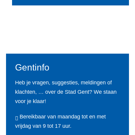
m
t
e
e
n
n
Voet
s
t
o
r
Gentinfo
m
s
Heb je vragen, suggesties, meldingen of
c
klachten, … over de Stad Gent? We staan
voor je klaar!
h
a
Bereikbaar van maandag tot en met
d
vrijdag van 9 tot 17 uur.
e