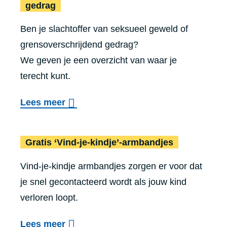
r
s
gedrag
V
e
Ben je slachtoffer van seksueel geweld of
u
n
grensoverschrijdend gedrag?
u
h
We geven je een overzicht van waar je
r
u
terecht kunt.
w
l
e
o
p
Lees meer
r
v
d
k
e
i
Gratis ‘Vind-je-kindje’-armbandjes
i
r
e
n
Vind-je-kindje armbandjes zorgen er voor dat
S
n
G
je snel gecontacteerd wordt als jouw kind
e
s
e
verloren loopt.
k
t
n
s
e
o
Lees meer