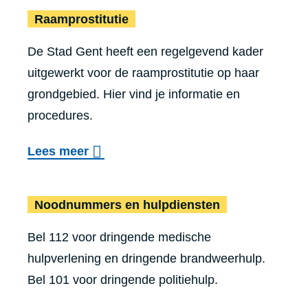
Raamprostitutie
e
Raam­pros­ti­tu­tie
e
r
l
De Stad Gent heeft een regelgevend kader
H
e
uitgewerkt voor de raamprostitutie op haar
u
n
grondgebied. Hier vind je informatie en
l
b
procedures.
p
i
b
o
Lees meer
j
i
v
s
j
e
t
Noodnummers en hulpdiensten
f
r
o
a
Bel 112 voor dringende medische
R
r
m
hulpverlening en dringende brandweerhulp.
a
m
i
Bel 101 voor dringende politiehulp.
a
l
m