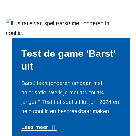
m
e
e
d
m
e
n
r
p
b
l
d
W
r
a
d
g
a
e
n
e
e
t
v
d
n
Test de game 'Barst'
d
e
e
j
e
r
r
uit
n
e
n
a
o
t
s
v
g
v
Barst! leert jongeren omgaan met
i
o
e
polarisatie. Werk je met 12- tot 18-
e
o
jarigen? Test het spel uit tot juni 2024 en
r
t
r
help conflicten bespreekbaar maken.
l
i
k
a
p
o
Lees meer
s
s