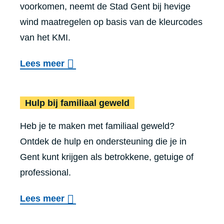
voorkomen, neemt de Stad Gent bij hevige
wind maatregelen op basis van de kleurcodes
van het KMI.
o
Lees meer
v
Hulp bij fa
e
Hulp bij familiaal geweld
r
Heb je te maken met familiaal geweld?
M
Ontdek de hulp en ondersteuning die je in
a
Gent kunt krijgen als betrokkene, getuige of
a
professional.
t
r
o
Lees meer
e
v
g