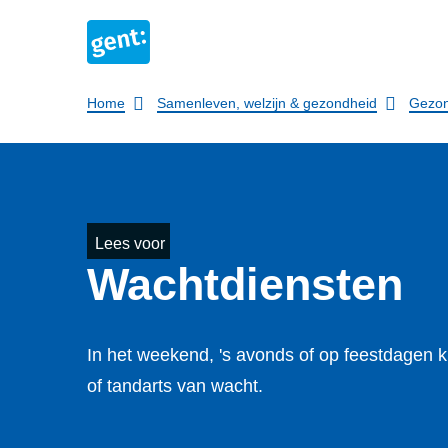
Breadcrumb
Home
Samenleven, welzijn & gezondheid
Gezon
Lees voor
Wachtdiensten
In het weekend, 's avonds of op feestdagen ku
of tandarts van wacht.