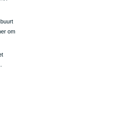
 buurt
mmer om
et
.