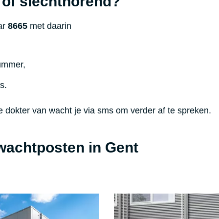
 of slechthorend?
ar
8665
met daarin
ummer,
s.
e dokter van wacht je via sms om verder af te spreken.
wachtposten in Gent