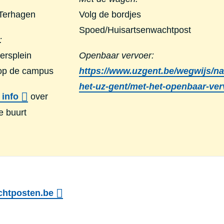
 Terhagen
Volg de bordjes
Spoed/Huisartsenwachtpost
:
ersplein
Openbaar vervoer:
 op de campus
https://www.uzgent.be/wegwijs/na
het-uz-gent/met-het-openbaar-ver
 info
over
e buurt
htposten.be