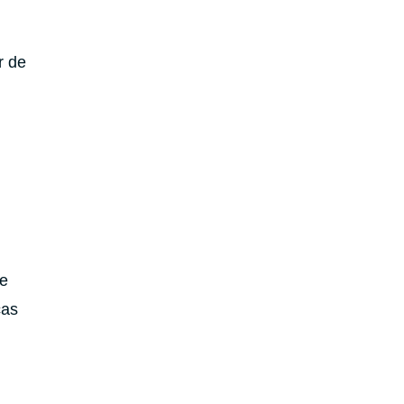
r de
te
cas