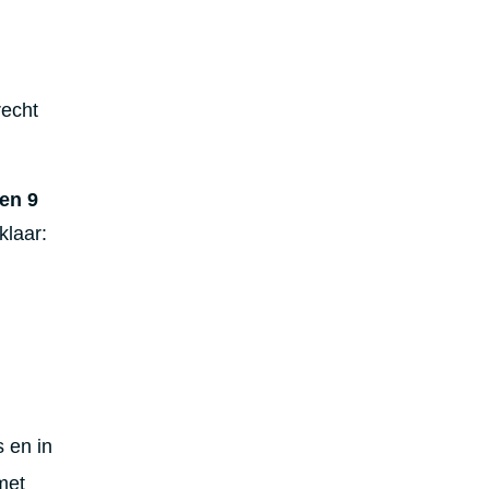
recht
en 9
klaar:
 en in
met