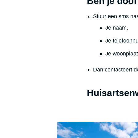
Ben je doof
Stuur een sms na
Je naam,
Je telefoonn
Je woonplaat
Dan contacteert d
Huisartsen