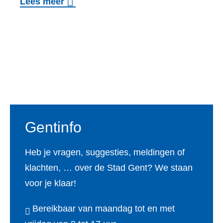
o
Lees meer
n
v
i
e
n
r
g
S
Voet
a
u
a
b
n
s
Gentinfo
v
i
r
d
Heb je vragen, suggesties, meldingen of
a
i
klachten, … over de Stad Gent? We staan
g
e
voor je klaar!
e
s
n
v
Bereikbaar van maandag tot en met
a