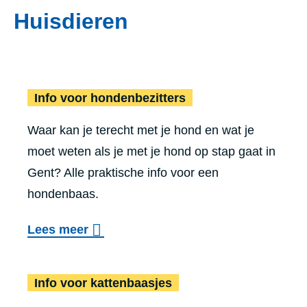
Huisdieren
Info voor
Info voor hon­den­be­zit­ters
Waar kan je terecht met je hond en wat je
moet weten als je met je hond op stap gaat in
Gent? Alle praktische info voor een
hondenbaas.
o
Lees meer
v
Info voor katt
e
Info voor kattenbaasjes
r