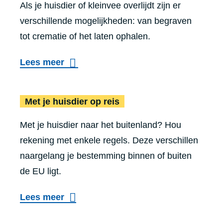
Als je huisdier of kleinvee overlijdt zijn er
V
b
r
verschillende mogelijkheden: van begraven
o
e
k
tot crematie of het laten ophalen.
g
z
a
e
i
t
Lees meer
l
t
t
s
t
Met je huisd
e
Met je huisdier op reis
e
e
n
n
r
Met je huisdier naar het buitenland? Hou
b
p
s
rekening met enkele regels. Deze verschillen
a
l
naargelang je bestemming binnen of buiten
a
u
de EU ligt.
s
i
j
Lees meer
m
e
v
s