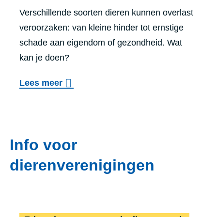
i
Verschillende soorten dieren kunnen overlast
n
veroorzaken: van kleine hinder tot ernstige
g
schade aan eigendom of gezondheid. Wat
e
kan je doen?
v
o
Lees meer
a
v
a
e
r
r
:
Info voor
D
w
i
a
dierenverenigingen
e
t
r
k
e
a