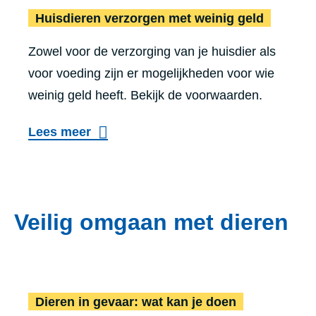
e
Huisdieren verzorgen met weinig geld
e
Zowel voor de verzorging van je huisdier als
h
voor voeding zijn er mogelijkheden voor wie
o
weinig geld heeft. Bekijk de voorwaarden.
u
d
Lees meer
e
n
Veilig omgaan met dieren
Dieren in gevaar: wat kan je doen