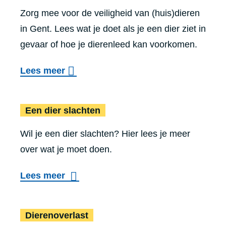
Zorg mee voor de veiligheid van (huis)dieren
in Gent. Lees wat je doet als je een dier ziet in
gevaar of hoe je dierenleed kan voorkomen.
o
Lees meer
v
Een dier slachten
e
Een dier slachten
r
Wil je een dier slachten? Hier lees je meer
D
over wat je moet doen.
i
e
Lees meer
r
e
Dierenoverlast
Dierenoverlast
n