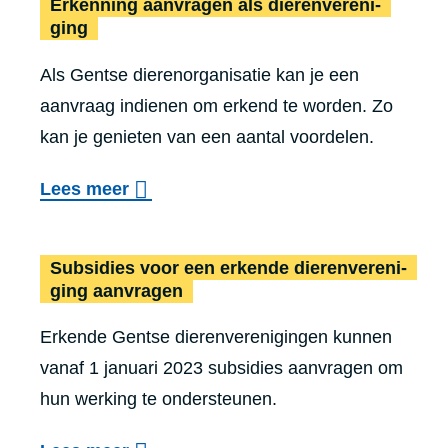
Erkenning aanvragen als die­ren­ver­e­ni­
n
n
ging
o
j
v
Als Gentse dierenorganisatie kan je een
e
e
aanvraag indienen om erkend te worden. Zo
d
kan je genieten van een aantal voordelen.
r
o
l
e
o
Lees meer
a
n
v
s
e
t
Subsidies voor een erkende die­ren­ver­e­ni­
r
ging aanvragen
E
Erkende Gentse dierenverenigingen kunnen
r
vanaf 1 januari 2023 subsidies aanvragen om
k
hun werking te ondersteunen.
e
n