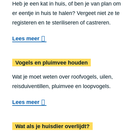
Heb je een kat in huis, of ben je van plan om
I
er eentje in huis te halen? Vergeet niet ze te
n
registeren en te steriliseren of castreren.
f
o
o
Lees meer
v
v
o
Voge
e
Vogels en pluimvee houden
o
r
r
Wat je moet weten over roofvogels, uilen,
I
h
reisduiventillen, pluimvee en loopvogels.
n
o
f
o
n
Lees meer
o
v
d
v
Wat 
e
e
Wat als je huisdier overlijdt?
o
r
n
o