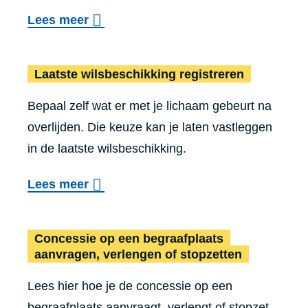
l
o
Lees meer
e
i
v
g
j
e
r
Laatste wils­be­schik­king registreren
d
r
a
e
Bepaal zelf wat er met je lichaam gebeurt na
O
v
n
overlijden. Die keuze kan je laten vastleggen
v
e
s
in de laatste wilsbeschikking.
e
n
a
r
o
o
Lees meer
k
l
f
v
t
i
c
e
e
Concessie op een begraafplaats
j
r
r
a
aanvragen, verlengen of stopzetten
d
e
L
a
e
m
Lees hier hoe je de concessie op een
a
n
n
e
begraafplaats aanvraagt, verlengt of stopzet.