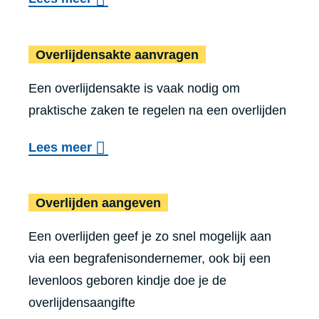
v
Overli
e
Over­lij­dens­ak­te aanvragen
r
Een overlijdensakte is vaak nodig om
K
praktische zaken te regelen na een overlijden
i
e
o
Lees meer
s
v
j
Overlijden aange
e
Overlijden aangeven
e
r
v
Een overlijden geef je zo snel mogelijk aan
O
o
via een begrafenisondernemer, ook bij een
v
o
levenloos geboren kindje doe je de
e
r
overlijdensaangifte
r
b