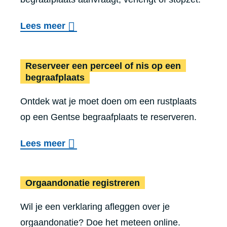
a
v
a
r
t
r
o
Lees meer
a
e
s
a
v
n
n
t
g
e
g
?
Reserveer een perceel of nis op een
e
e
r
begraafplaats
e
w
n
C
v
Ontdek wat je moet doen om een rustplaats
i
o
e
op een Gentse begraafplaats te reserveren.
l
n
n
s
c
o
Lees meer
b
e
v
e
s
Orgaand
e
Orgaandonatie registreren
s
s
r
c
i
Wil je een verklaring afleggen over je
R
h
e
orgaandonatie? Doe het meteen online.
e