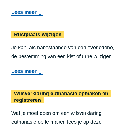
i
o
s
o
Lees meer
k
p
e
v
k
e
r
Rustplaats wijzigen
e
i
e
Rustplaats wijzigen
v
r
n
n
e
Je kan, als nabestaande van een overledene,
O
g
b
e
de bestemming van een kist of urne wijzigen.
r
r
e
r
g
e
g
e
o
Lees meer
a
g
r
e
v
a
i
a
n
e
Wilsverklaring euthanasie opmaken en
n
s
a
p
r
registreren
d
t
f
e
R
o
r
Wat je moet doen om een wilsverklaring
p
r
u
n
e
euthanasie op te maken lees je op deze
l
c
s