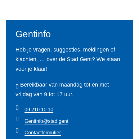
Voet
l
n
e
v
e
n
a
s
e
g
r
t
r
r
i
Gentinfo
e
l
a
n
r
e
a
Heb je vragen, suggesties, meldingen of
g
r
n
f
klachten, … over de Stad Gent? We staan
e
e
g
p
voor je klaar!
u
n
e
l
t
k
Bereikbaar van maandag tot en met
n
a
h
i
vrijdag van 9 tot 17 uur.
o
a
a
n
f
t
n
09 210 10 10
d
s
s
a
Gentinfo@stad.gent
j
t
s
Contactformulier
e
o