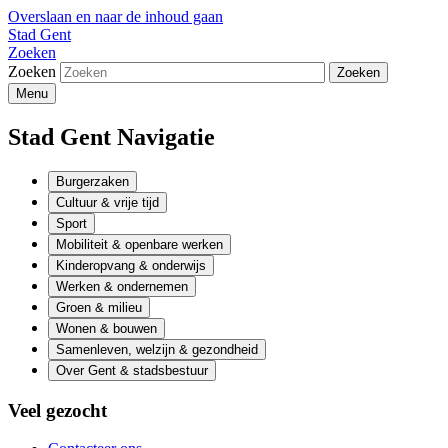
Overslaan en naar de inhoud gaan
Stad Gent
Zoeken
Zoeken
Menu
Stad Gent Navigatie
Burgerzaken
Cultuur & vrije tijd
Sport
Mobiliteit & openbare werken
Kinderopvang & onderwijs
Werken & ondernemen
Groen & milieu
Wonen & bouwen
Samenleven, welzijn & gezondheid
Over Gent & stadsbestuur
Veel gezocht