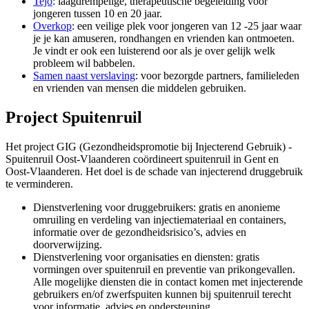
Tejo
: laagdrempelige, therapeutische begeleiding voor
jongeren tussen 10 en 20 jaar.
Overkop
: een veilige plek voor jongeren van 12 -25 jaar waar
je je kan amuseren, rondhangen en vrienden kan ontmoeten.
Je vindt er ook een luisterend oor als je over gelijk welk
probleem wil babbelen.
Samen naast verslaving
: v
oor bezorgde partners, familieleden
en vrienden van mensen die middelen gebruiken.
Project Spuitenruil
Het project GIG (Gezondheidspromotie bij Injecterend Gebruik) -
Spuitenruil Oost-Vlaanderen coördineert spuitenruil in Gent en
Oost-Vlaanderen. Het doel is de schade van injecterend druggebruik
te verminderen.
Dienstverlening voor druggebruikers: gratis en anonieme
omruiling en verdeling van injectiemateriaal en containers,
informatie over de gezondheidsrisico’s, advies en
doorverwijzing.
Dienstverlening voor organisaties en diensten: gratis
vormingen over spuitenruil en preventie van prikongevallen.
Alle mogelijke diensten die in contact komen met injecterende
gebruikers en/of zwerfspuiten kunnen bij spuitenruil terecht
voor informatie, advies en ondersteuning.