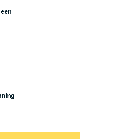
 een
nning