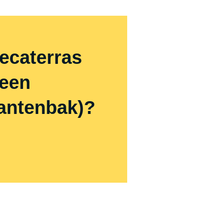
ecaterras
(een
lantenbak)?