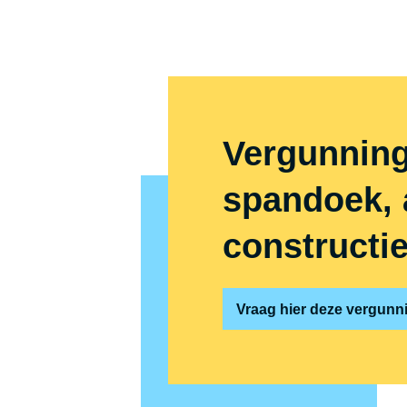
Vergunning
spandoek, a
constructi
Vraag hier deze vergunni