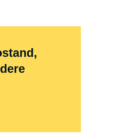
ostand,
ndere