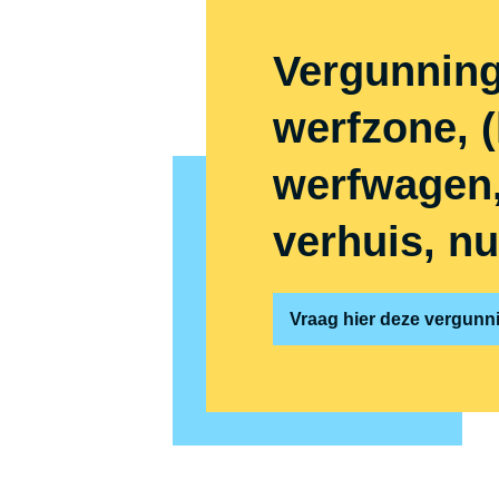
Vergunning
werfzone, (
werfwagen, 
verhuis, n
Vraag hier deze vergunni