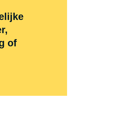
lijke
r,
g of