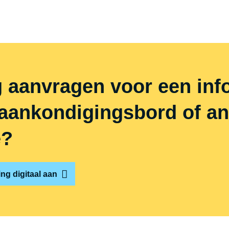
 aanvragen voor een inf
an­kon­di­gings­bord of a
e?
ng digitaal aan