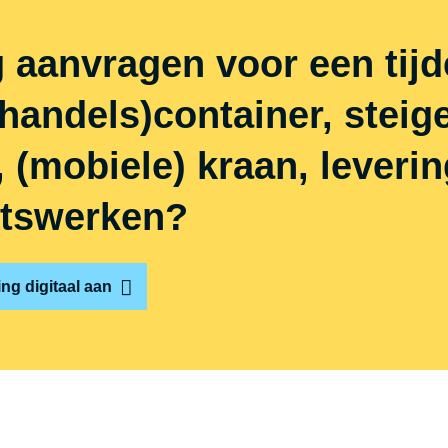
 aanvragen voor een tijde
handels)container, steige
(mobiele) kraan, leverin
utswerken?
ng digitaal aan