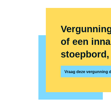
Vergunning
of een inn
stoepbord, 
Vraag deze vergunning di