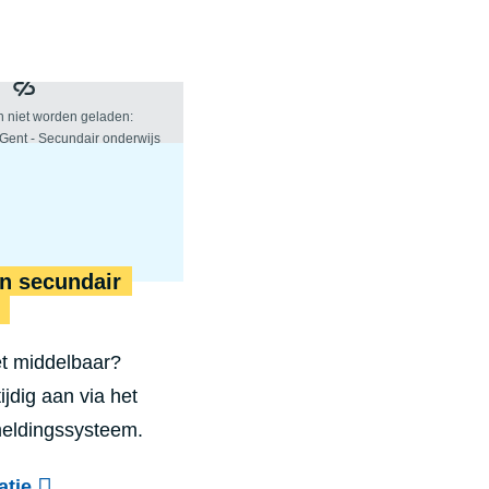
en secundair
et middelbaar?
ijdig aan via het
meldingssysteem.
atie