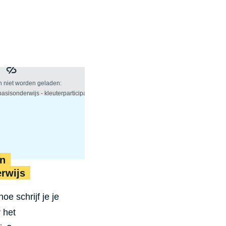
en
rwijs
e schrijf je je
r het