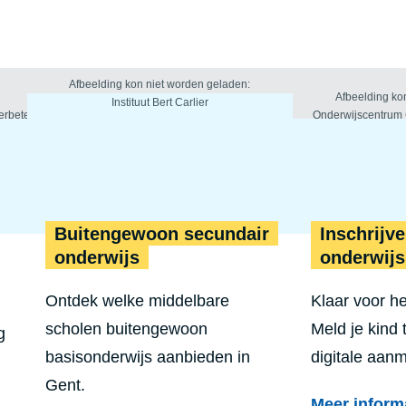
Buitengewoon secundair
Inschrijv
onderwijs
onderwijs
Ontdek welke middelbare
Klaar voor h
scholen buitengewoon
Meld je kind t
g
basisonderwijs aanbieden in
digitale aan
Gent.
Meer inform