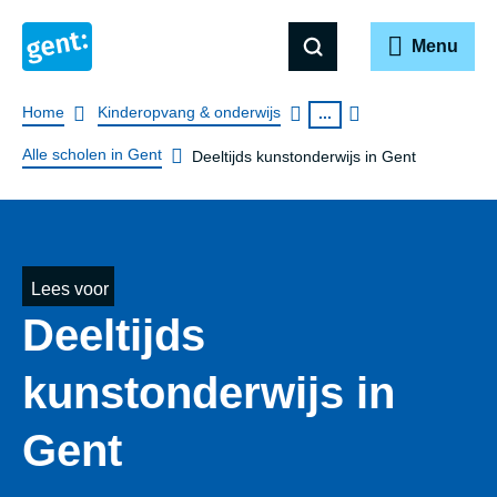
Menu
Breadcrumb
Home
Kinderopvang & onderwijs
...
Alle scholen in Gent
Deeltijds kunstonderwijs in Gent
Lees voor
Deeltijds
kunstonderwijs in
Gent