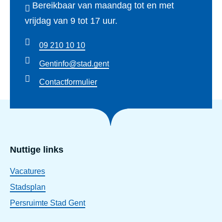
n
Bereikbaar van maandag tot en met
e
h
vrijdag van 9 tot 17 uur.
n
e
09 210 10 10
t
Gentinfo@stad.gent
b
Contactformulier
u
i
t
e
n
Nuttige links
l
Vacatures
a
Stadsplan
n
Persruimte Stad Gent
d