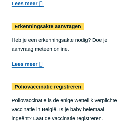
o
Lees meer
a
l
v
n
o
Erken
e
v
Erkenningsakte aanvragen
o
r
r
s
Heb je een erkenningsakte nodig? Doe je
W
a
g
aanvraag meteen online.
a
g
e
t
e
o
Lees meer
b
m
n
v
o
o
Poliova
e
r
Polio­vac­ci­na­tie registreren
e
r
e
t
Poliovaccinatie is de enige wettelijk verplichte
E
n
j
vaccinatie in België. Is je baby helemaal
r
k
e
ingeënt? Laat de vaccinatie registreren.
k
i
r
e
n