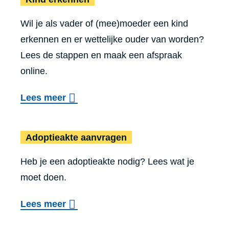
r
t
Wil je als vader of (mee)moeder een kind
G
e
erkennen en er wettelijke ouder van worden?
e
a
Lees de stappen en maak een afspraak
b
a
online.
o
n
o
o
Lees meer
g
r
v
i
t
Adoptieakte 
e
f
Adoptieakte aanvragen
e
r
t
a
Heb je een adoptieakte nodig? Lees wat je
K
e
k
moet doen.
i
d
t
n
o
o
Lees meer
e
d
e
v
a
e
n