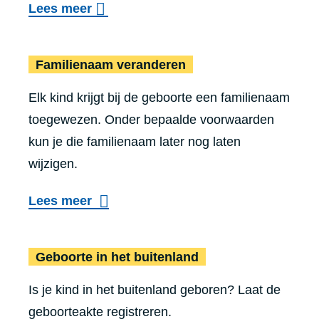
o
e
Lees meer
n
d
v
g
n
a
Fami
e
e
Familienaam veranderen
i
a
r
l
n
n
Elk kind krijgt bij de geboorte een familienaam
P
e
g
g
toegewezen. Onder bepaalde voorwaarden
o
n
s
e
kun je die familienaam later nog laten
l
n
a
v
wijzigen.
i
a
k
e
o
d
Lees meer
t
n
v
e
e
a
g
Geboort
a
Geboorte in het buitenland
c
e
a
c
b
Is je kind in het buitenland geboren? Laat de
n
i
o
geboorteakte registreren.
v