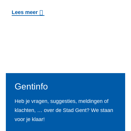
n
o
r
o
Lees meer
a
r
a
v
t
t
g
e
i
e
e
r
e
?
n
G
r
Voet
e
e
b
g
o
i
Gentinfo
o
s
r
t
Heb je vragen, suggesties, meldingen of
t
r
klachten, … over de Stad Gent? We staan
e
e
voor je klaar!
i
r