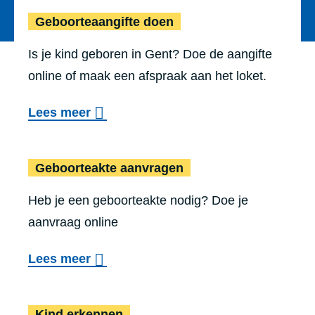
Geboorteaangi
Geboor­te­aan­gif­te doen
Is je kind geboren in Gent? Doe de aangifte
online of maak een afspraak aan het loket.
o
Lees meer
v
Geboortea
e
Geboorteakte aanvragen
r
Heb je een geboorteakte nodig? Doe je
G
aanvraag online
e
b
o
Lees meer
o
v
o
Kind erkennen
e
Kind erkennen
r