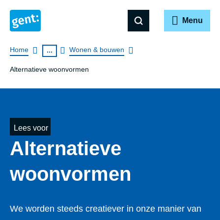
Menu
Breadcrumb
Home
Wonen & bouwen
...
Alternatieve woonvormen
Lees voor
Alternatieve
woonvormen
We worden steeds creatiever in onze manier van