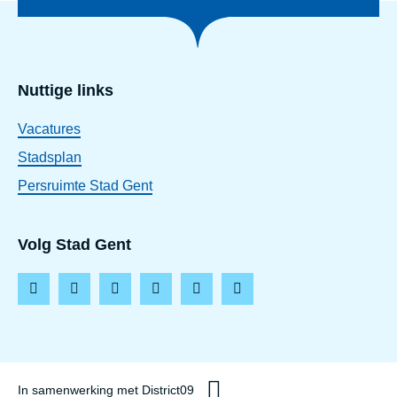
Nuttige links
Vacatures
Stadsplan
Persruimte Stad Gent
Volg Stad Gent
F
I
L
T
Y
T
a
n
i
i
o
h
c
s
n
k
u
r
e
t
k
t
t
e
In samenwerking met District09