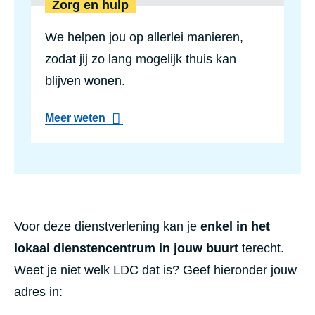
Zorg en hulp
c
h
We helpen jou op allerlei manieren,
e
b
zodat jij zo lang mogelijk thuis kan
e
g
blijven wonen.
e
l
a
e
Meer weten
b
i
o
d
u
i
t
n
Z
g
o
r
g
e
Voor deze dienstverlening kan je
enkel in het
n
lokaal dienstencentrum in jouw buurt
terecht.
h
u
Weet je niet welk LDC dat is? Geef hieronder jouw
l
p
adres in: