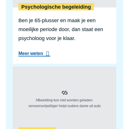
e
Psychologische begeleiding
l
i
Ben je 65-plusser en maak je een
j
k
moeilijke periode door, dan staat een
w
e
psycholoog voor je klaar.
r
k
a
e
Meer weten
b
r
o
u
Zorg en hulp
t
P
s
y
c
h
o
l
o
g
i
s