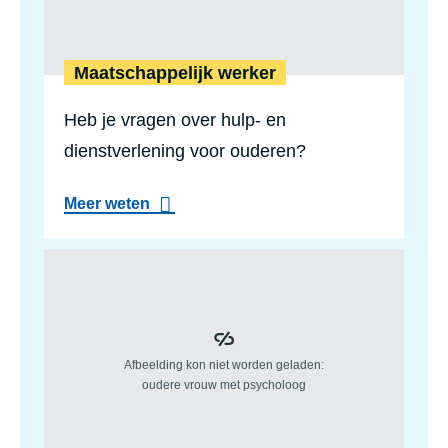
Maatschappelijk werker
Heb je vragen over hulp- en
dienstverlening voor ouderen?
a
Meer weten
b
o
u
t
M
a
a
t
s
c
h
a
p
p