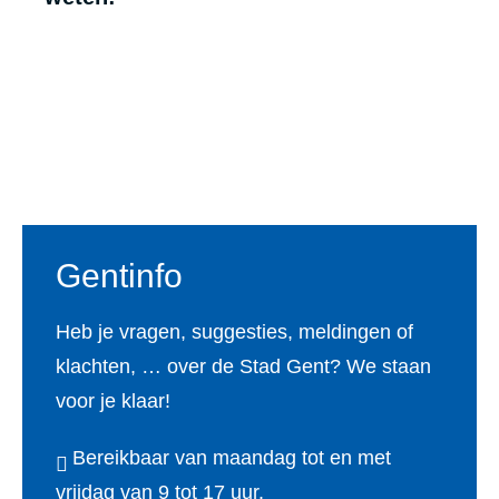
Voet
Gentinfo
Heb je vragen, suggesties, meldingen of
klachten, … over de Stad Gent? We staan
voor je klaar!
Bereikbaar van maandag tot en met
vrijdag van 9 tot 17 uur.