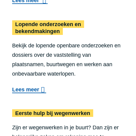
Lees meer
Lopende onderzoeken en
bekendmakingen
Bekijk de lopende openbare onderzoeken en
dossiers over de vaststelling van
plaatsnamen, buurtwegen en werken aan
onbevaarbare waterlopen.
o
Lees meer
v
Ee
e
Eerste hulp bij wegenwerken
r
Zijn er wegenwerken in je buurt? Dan zijn er
L