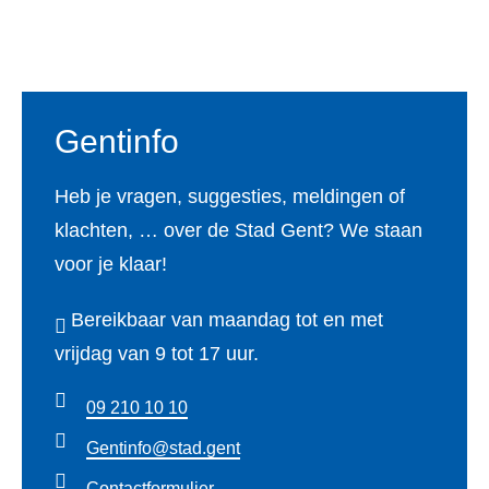
k
Voet
u
e
l
n
p
e
b
Gentinfo
n
i
b
j
Heb je vragen, suggesties, meldingen of
e
klachten, … over de Stad Gent? We staan
w
k
voor je klaar!
e
e
g
Bereikbaar van maandag tot en met
n
e
vrijdag van 9 tot 17 uur.
d
n
m
w
09 210 10 10
a
e
Gentinfo@stad.gent
k
r
Contactformulier