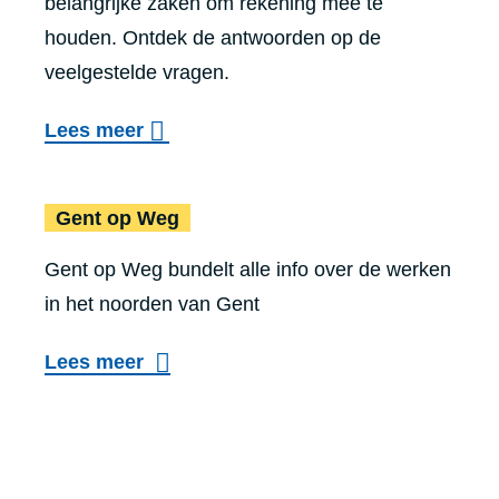
belangrijke zaken om rekening mee te
o
houden. Ontdek de antwoorden op de
p
veelgestelde vragen.
e
n
o
Lees meer
d
v
e
Gent op Weg
e
Gent op Weg
o
r
n
Gent op Weg bundelt alle info over de werken
E
d
in het noorden van Gent
e
e
r
Lees meer
r
s
z
t
o
e
e
h