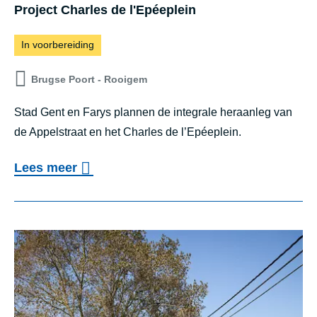
Project Charles de l'Epéeplein
A
r
In voorbereiding
d
Brugse Poort - Rooigem
o
y
Stad Gent en Farys plannen de integrale heraanleg van
e
de Appelstraat en het Charles de l’Epéeplein.
n
o
Lees meer
e
v
n
e
o
r
m
P
g
r
e
o
v