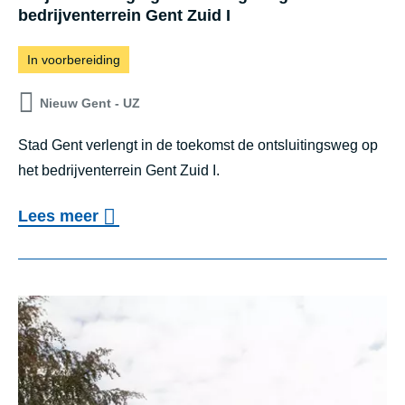
bedrijventerrein Gent Zuid I
c
h
In voorbereiding
t
Nieuw Gent - UZ
i
n
Stad Gent verlengt in de toekomst de ontsluitingsweg op
het bedrijventerrein Gent Zuid I.
g
V
o
Lees meer
o
v
o
e
r
r
h
P
a
r
v
o
e