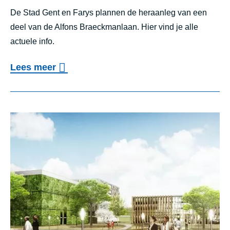
o
De Stad Gent en Farys plannen de heraanleg van een
n
deel van de Alfons Braeckmanlaan. Hier vind je alle
t
actuele info.
s
o
Lees meer
l
v
u
e
i
r
t
P
i
r
n
o
g
j
s
e
w
c
e