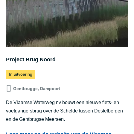
B
i
r
n
i
g
o
o
l
Project Brug Noord
s
t
In uitvoering
r
Gentbrugge, Dampoort
a
a
De Vlaamse Waterweg nv bouwt een nieuwe fiets- en
t
voetgangersbrug over de Schelde tussen Destelbergen
e
en de Gentbrugse Meersen.
n