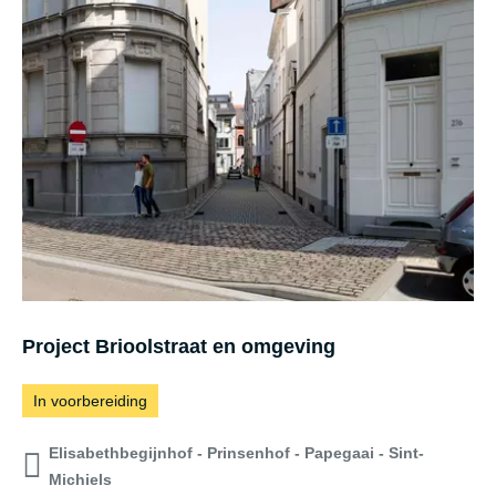
e
c
t
B
r
a
e
m
k
Project Brioolstraat en omgeving
a
s
In voorbereiding
t
Elisabethbegijnhof - Prinsenhof - Papegaai - Sint-
e
Michiels
e