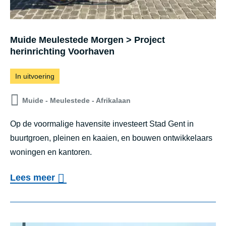
e
c
Muide Meulestede Morgen > Project
t
herinrichting Voorhaven
v
i
In uitvoering
a
Muide - Meulestede - Afrikalaan
d
u
Op de voormalige havensite investeert Stad Gent in
buurtgroen, pleinen en kaaien, en bouwen ontwikkelaars
c
woningen en kantoren.
t
G
o
Lees meer
e
v
n
e
t
r