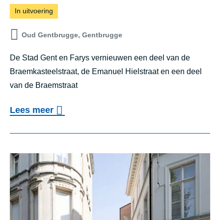
In uitvoering
Oud Gentbrugge, Gentbrugge
De Stad Gent en Farys vernieuwen een deel van de
Braemkasteelstraat, de Emanuel Hielstraat en een deel
van de Braemstraat
o
Lees meer
v
e
r
P
r
o
j