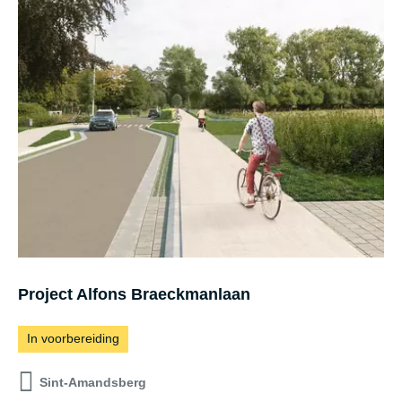
j
n
e
c
t
v
e
r
l
e
n
Project Alfons Braeckmanlaan
g
i
In voorbereiding
n
Sint-Amandsberg
g