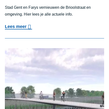
l
Stad Gent en Farys vernieuwen de Brioolstraat en
omgeving. Hier lees je alle actuele info.
s
t
o
Lees meer
r
v
a
e
a
r
t
P
e
r
n
o
o
j
m
e
g
c
e
t
v