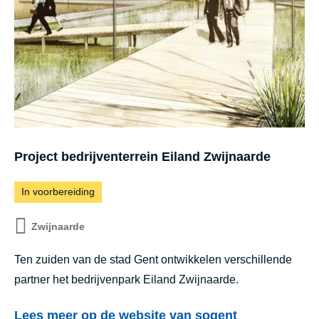
t
g
A
b
l
e
f
d
o
r
n
i
s
j
Project bedrijventerrein Eiland Zwijnaarde
B
v
r
e
In voorbereiding
a
n
Zwijnaarde
e
t
c
Ten zuiden van de stad Gent ontwikkelen verschillende
e
k
partner het bedrijvenpark Eiland Zwijnaarde.
r
m
r
Lees meer op de website van sogent