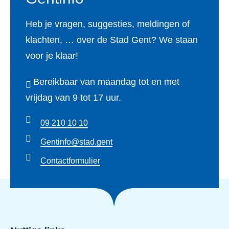
D
a
o
Heb je vragen, suggesties, meldingen of
g
o
klachten, … over de Stad Gent? We staan
i
r
voor je klaar!
n
n
a
Bereikbaar van maandag tot en met
p
vrijdag van 9 tot 17 uur.
l
a
09 210 10 10
s
Gentinfo@stad.gent
s
Contactformulier
t
r
a
a