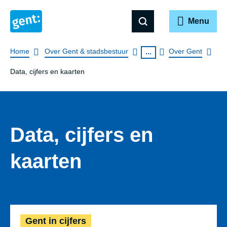
Menu
Breadcrumb
Home
Over Gent & stadsbestuur
Over Gent
...
Data, cijfers en kaarten
Data, cijfers en
kaarten
Gent in cijfers
Gent in cijfers