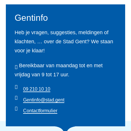
r
n
t
Gentinfo
D
a
Heb je vragen, suggesties, meldingen of
t
klachten, … over de Stad Gent? We staan
a
voor je klaar!
Bereikbaar van maandag tot en met
vrijdag van 9 tot 17 uur.
09 210 10 10
Gentinfo@stad.gent
Contactformulier