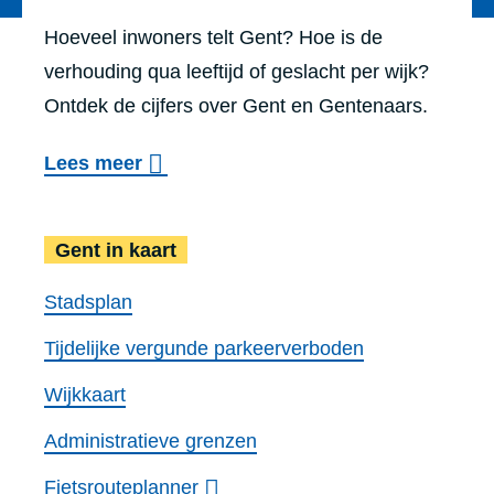
Hoeveel inwoners telt Gent? Hoe is de
verhouding qua leeftijd of geslacht per wijk?
Ontdek de cijfers over Gent en Gentenaars.
o
Lees meer
v
Gent in kaart
e
Gent in kaart
r
Stadsplan
G
e
Tijdelijke vergunde parkeerverboden
n
Wijkkaart
t
Administratieve grenzen
i
n
Fietsrouteplanner