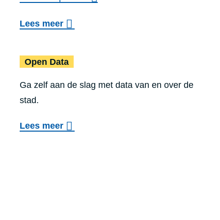
c
o
Lees meer
i
v
j
Open Data
e
f
Open Data
r
e
Ga zelf aan de slag met data van en over de
G
r
stad.
e
s
n
o
Lees meer
t
v
i
e
n
r
k
O
Voet
a
p
a
e