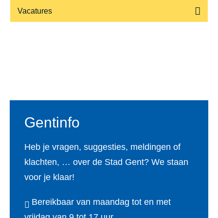
Vacatures
Voet
Gentinfo
Heb je vragen, suggesties, meldingen of
klachten, … over de Stad Gent? We staan
voor je klaar!
Bereikbaar van maandag tot en met
vrijdag van 9 tot 17 uur.