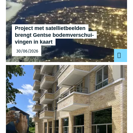
Project met satel­liet­beel­den
brengt Gentse bodem­ver­schui­
vin­gen in kaart
30/06/2026