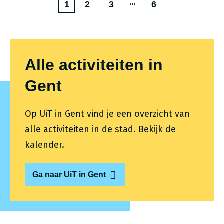
Paginering
…
Huidige
P
P
L
1
2
3
6
pagina
a
a
a
g
g
a
i
i
t
Alle activiteiten in
n
n
s
Gent
a
a
t
e
Op UiT in Gent vind je een overzicht van
p
alle activiteiten in de stad. Bekijk de
a
kalender.
g
i
Ga naar UiT in Gent
n
a