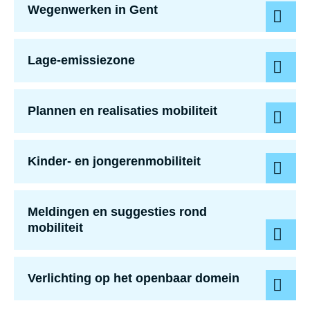
Wegenwerken in Gent
Lage-emissiezone
Lage-emissiezone
Plannen en realisaties mobiliteit
Ki
Kinder- en jon­ge­ren­mo­bi­li­teit
Meldingen en suggesties rond
mobiliteit
Verlichting op het openbaar domein