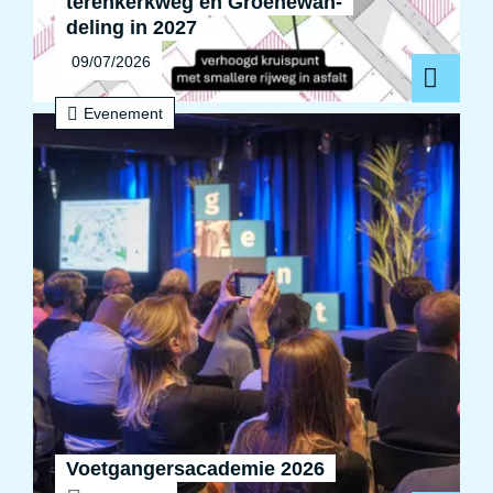
ter­en­kerk­weg en Groe­ne­wan­
de­ling in 2027
09/07/2026
Evenement
Voet­gan­gers­aca­de­mie 2026