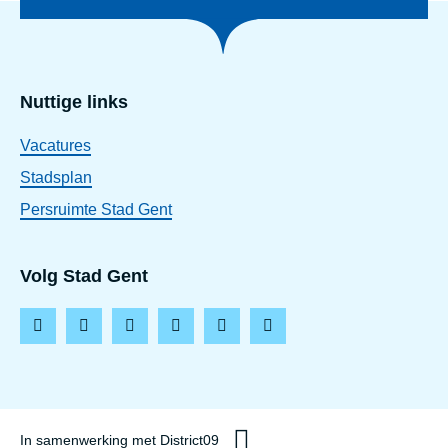
Nuttige links
Vacatures
Stadsplan
Persruimte Stad Gent
Volg Stad Gent
F
I
L
T
Y
T
a
n
i
i
o
h
c
s
n
k
u
r
e
t
k
t
t
e
In samenwerking met District09