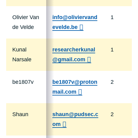
Olivier Van
info@oliviervand
1
de Velde
evelde.be
Kunal
researcherkunal
1
Narsale
@gmail.com
be1807v
be1807v@proton
2
mail.com
Shaun
shaun@pudsec.c
2
om