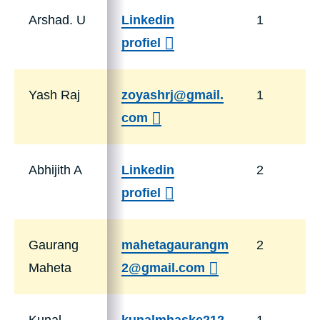
Arshad. U
Linkedin
1
profiel
Yash Raj
zoyashrj@gmail.
1
com
Abhijith A
Linkedin
2
profiel
Gaurang
mahetagaurangm
2
Maheta
2@gmail.com
Kunal
kunalmhaske212
1