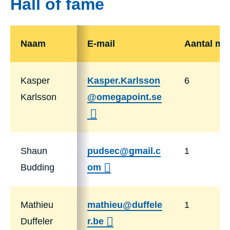
Hall of fame
Naam
E-mail
Aantal me
Kasper
Kasper.Karlsson
6
Karlsson
@omegapoint.se
Shaun
pudsec@gmail.c
1
Budding
om
Mathieu
mathieu@duffele
1
Duffeler
r.be