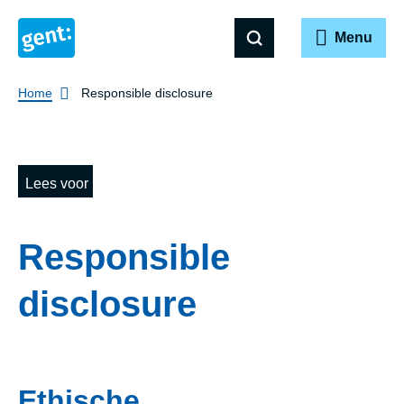
Menu
Breadcrumb
Home
Responsible disclosure
Lees voor
Responsible
disclosure
Ethische