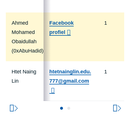
Ahmed
Facebook
1
Mohamed
profiel
Obaidullah
(0xAbuHadid)
Htet Naing
htetnainglin.edu.
1
Lin
777@gmail.com