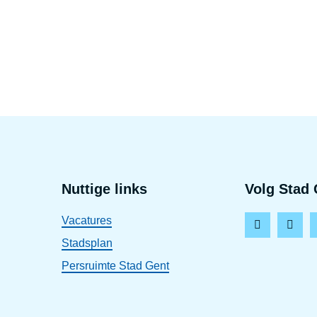
Voet
Nuttige links
Volg Stad 
Vacatures
F
I
Stadsplan
a
n
Persruimte Stad Gent
c
s
e
t
b
a