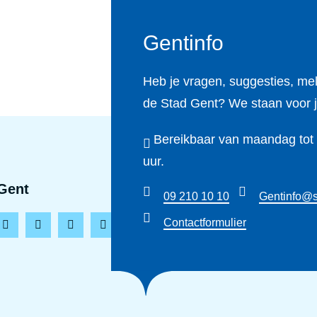
Gentinfo
Heb je vragen, suggesties, me
de Stad Gent? We staan voor j
Bereikbaar van maandag tot e
uur.
Gent
09 210 10 10
Gentinfo@s
Contactformulier
L
T
Y
T
i
i
o
h
n
k
u
r
k
t
t
e
e
o
u
a