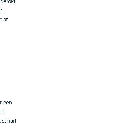
 gerokt
t
t of
er een
eel
ust hart