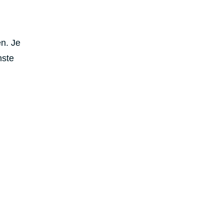
en. Je
nste