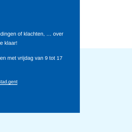
ldingen of klachten, … over
e klaar!
n met vrijdag van 9 tot 17
tad.gent