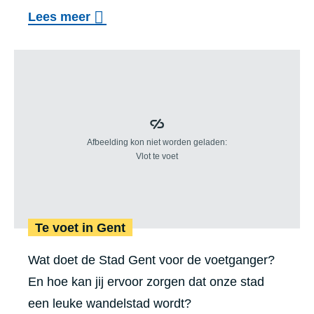
c
o
Lees meer
h
v
t
Te voet in Gent
e
e
r
n
F
o
i
p
e
G
t
e
s
n
b
Te voet in Gent
t
e
s
Wat doet de Stad Gent voor de voetganger?
l
e
En hoe kan jij ervoor zorgen dat onze stad
e
w
een leuke wandelstad wordt?
i