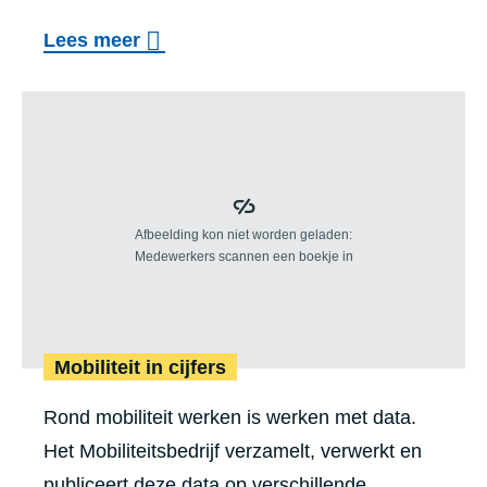
e
d
o
Lees meer
g
G
v
e
e
Mobiliteit in cijfers
e
n
n
r
t
T
e
v
o
e
t
Mobiliteit in cijfers
i
Rond mobiliteit werken is werken met data.
n
Het Mobiliteitsbedrijf verzamelt, verwerkt en
G
publiceert deze data op verschillende