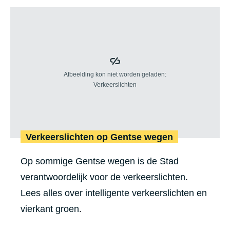
e
e
w
r
i
Z
j
o
k
n
D
e
r
3
o
0
Ver­keers­lich­ten op Gentse wegen
n
e
g
Op sommige Gentse wegen is de Stad
n
e
verantwoordelijk voor de verkeerslichten.
s
n
Lees alles over intelligente verkeerslichten en
n
vierkant groen.
e
l