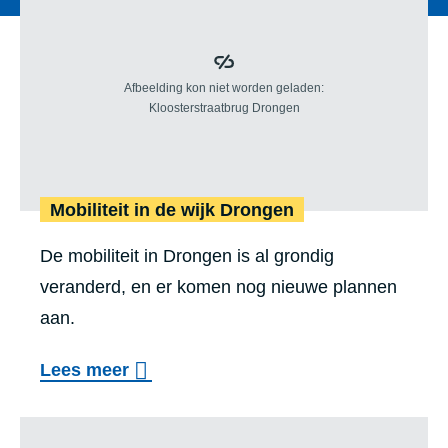
Mobiliteit in de wijk Drongen
De mobiliteit in Drongen is al grondig
veranderd, en er komen nog nieuwe plannen
aan.
o
Lees meer
v
Zone
e