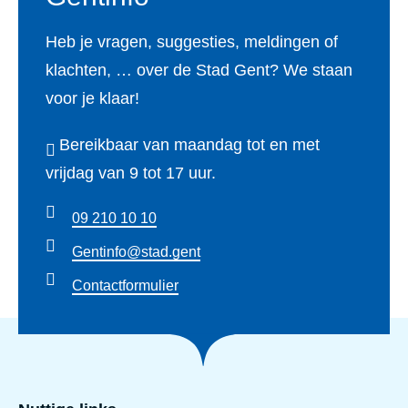
a
o
Heb je vragen, suggesties, meldingen of
t
b
klachten, … over de Stad Gent? We staan
i
i
voor je klaar!
e
l
p
i
Bereikbaar van maandag tot en met
l
t
vrijdag van 9 tot 17 uur.
a
e
09 210 10 10
n
i
e
Gentinfo@stad.gent
t
n
Contactformulier
s
P
p
a
l
r
a
k
n