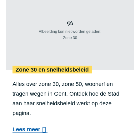
r
M
o
b
i
l
i
Zone 30 en snel­heids­be­leid
t
Alles over zone 30, zone 50, woonerf en
e
tragen wegen in Gent. Ontdek hoe de Stad
i
aan haar snelheidsbeleid werkt op deze
t
pagina.
i
n
o
Lees meer
d
v