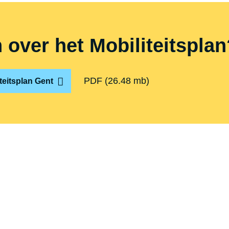
over het Mobi­li­teits­pla
PDF
(26.48 mb)
teitsplan Gent