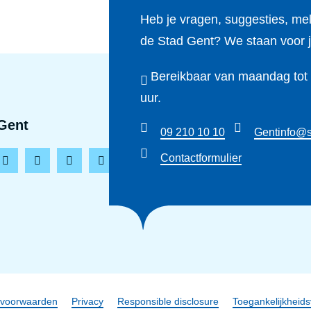
Heb je vragen, suggesties, me
de Stad Gent? We staan voor j
Bereikbaar van maandag tot e
uur.
Gent
09 210 10 10
Gentinfo@s
Contactformulier
L
T
Y
T
i
i
o
h
n
k
u
r
k
t
t
e
e
o
u
a
d
k
b
d
i
e
s
claimer
svoorwaarden
Privacy
Responsible disclosure
Toegankelijkheids
n