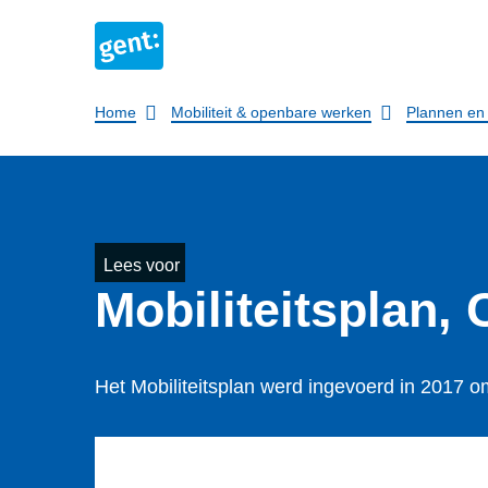
Breadcrumb
Home
Mobiliteit & openbare werken
Plannen en r
Lees voor
Mobi­li­teits­pla
Het Mobiliteitsplan werd ingevoerd in 2017 o