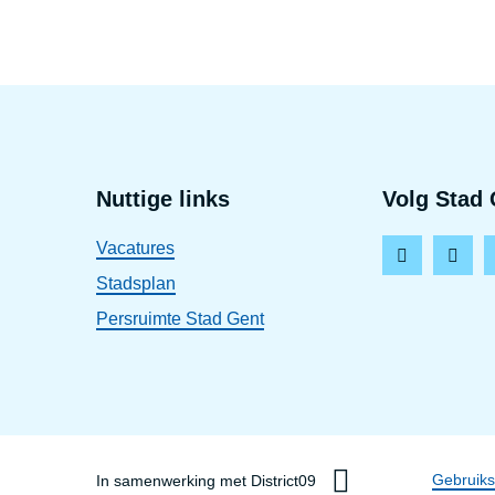
Voet
Nuttige links
Volg Stad 
Vacatures
F
I
Stadsplan
a
n
Persruimte Stad Gent
c
s
e
t
b
a
o
g
o
r
Dis
Gebruik
In samenwerking met District09
k
a