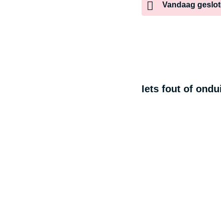
Vandaag
geslo
Iets fout of ond