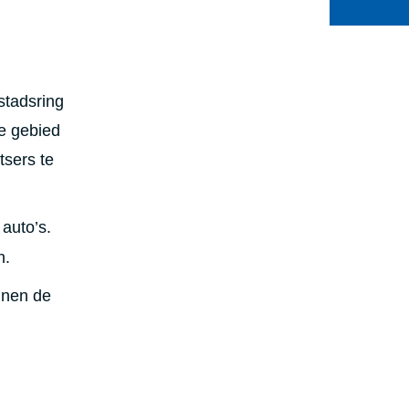
stadsring
je gebied
tsers te
 auto’s.
n.
nnen de