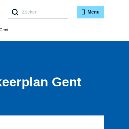
Zoeken
Menu
 Gent
rkeerplan Gent