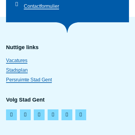
Contactformulier
Nuttige links
Vacatures
Stadsplan
Persruimte Stad Gent
Volg Stad Gent
F
I
L
T
Y
T
a
n
i
i
o
h