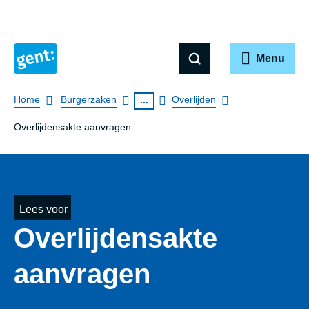
Menu
Breadcrumb
Home
Burgerzaken
Overlijden
...
Overlijdensakte aanvragen
Lees voor
Over­lij­dens­ak­te
aanvragen