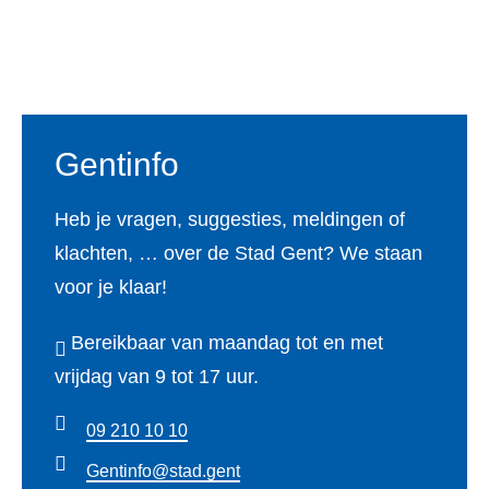
Voet
Gentinfo
Heb je vragen, suggesties, meldingen of
klachten, … over de Stad Gent? We staan
voor je klaar!
Bereikbaar van maandag tot en met
vrijdag van 9 tot 17 uur.
09 210 10 10
Gentinfo@stad.gent