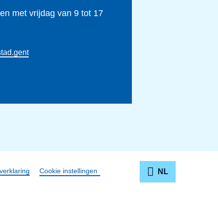
n met vrijdag van 9 tot 17
l
s
v
tad.gent
o
o
r
m
e
n
s
e
verklaring
Cookie instellingen
NL
n
m
e