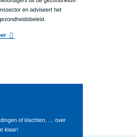
woordigers uit de gezondheids-
s
z
jnssector en adviseert het
z
o
gezondheidsbeleid.
o
n
r
eer
d
g
h
e
i
d
s
b
a
b
ldingen of klachten, … over
b
e klaar!
e