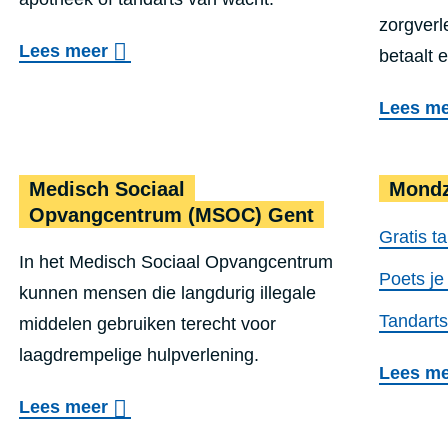
zorgverl
o
Lees meer
betaalt 
v
Lees m
e
r
ie
W
Medisch Sociaal
Mond
a
Opvangcentrum (MSOC) Gent
Gratis ta
c
In het Medisch Sociaal Opvangcentrum
h
Poets je
kunnen mensen die langdurig illegale
t
Tandarts
middelen gebruiken terecht voor
d
laagdrempelige hulpverlening.
i
Lees m
e
o
Lees meer
n
v