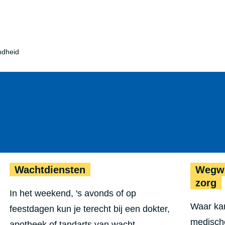
dheid
Wachtdiensten
Voel je je niet goed in je vel? 
Wachtdiensten
Wegwi
zorg
In het weekend, 's avonds of op
Waar kan
feestdagen kun je terecht bij een dokter,
medisch
apotheek of tandarts van wacht.