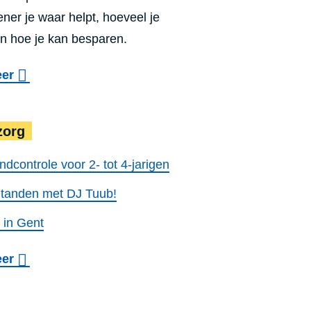
ener je waar helpt, hoeveel je
en hoe je kan besparen.
o
eer
v
Mondzorg
Medisch Sociaal Opvangcentr
e
zorg
r
W
ndcontrole voor 2- tot 4-jarigen
e
 tanden met DJ Tuub!
g
 in Gent
w
i
o
eer
j
v
s
e