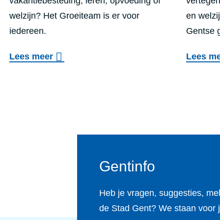
vakantiebesteding, leren, opvoeding of
vertegen
a
g
welzijn? Het Groeiteam is er voor
en welzi
l
e
iedereen.
Gentse 
O
n
o
Lees meer
Lees m
p
o
v
v
v
e
a
e
r
n
r
G
g
g
r
c
e
o
e
z
Gentinfo
e
n
o
i
t
n
Heb je vragen, suggesties, me
t
r
d
de Stad Gent? We staan voor j
e
u
h