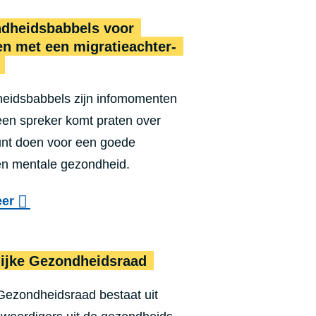
i
r
u?
­heids­bab­bels voor
n
M
 met een migra­tie­ach­ter­
d
o
e
n
g
eidsbabbels zijn infomomenten
d
een spreker komt praten over
e
z
unt doen voor een goede
z
o
en mentale gezondheid.
o
r
n
g
o
eer
d
v
h
e
Stedelijke Gezond
e
ijke Gezond­heids­raad
r
i
G
ezondheidsraad bestaat uit
d
e