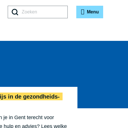
Zoeken
Menu
Praat erover
Wegwijs in
js in de gezond­heids­
 je in Gent terecht voor
e hulp en advies? Lees welke