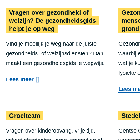
s
Bewegen Op Verwijzing. Iets voor jo
e
Vragen over gezondheid of
Gezond
t
r
welzijn? De gezond­heids­gids
mensen
e
M
helpt je op weg
grond
n
e
Vind je moeilijk je weg naar de juiste
Gezondh
d
gezondheids- of welzijnsdiensten? Dan
waarbij 
i
maakt een gezondheidsgids je wegwijs.
wat je k
s
fysieke 
c
o
Lees meer
h
v
Lees m
S
e
o
r
 met roken
Groeiteam
Groeiteam
Stedel
c
V
i
r
Vragen over kinderopvang, vrije tijd,
Gentse G
a
a