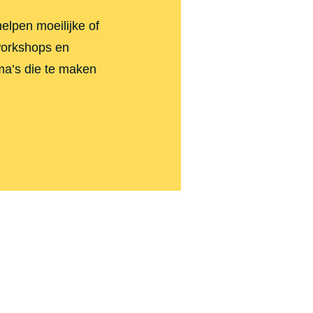
elpen moeilijke of
workshops en
ema’s die te maken