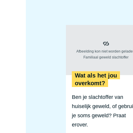
programma
Wat als het jou
overkomt?
Ben je slachtoffer van
huiselijk geweld, of gebru
je soms geweld? Praat
erover.