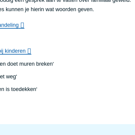
es kunnen je hierin wat woorden geven.
ndeling
ij kinderen
en doet muren breken'
iet weg'
en is toedekken'