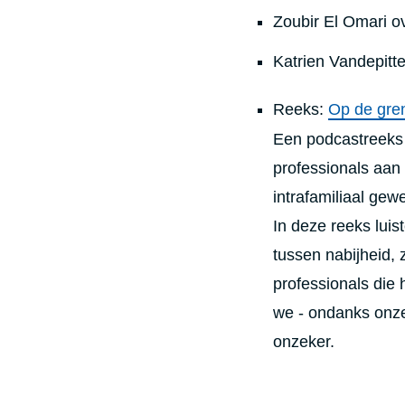
?
Zoubir El Omari o
Katrien Vandepitt
Reeks:
Op de gre
Een podcastreeks 
professionals aan
intrafamiliaal gewe
In deze reeks lui
tussen nabijheid,
professionals die 
we - ondanks onze
onzeker.