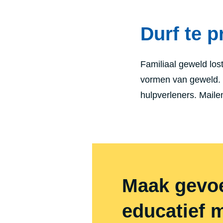
Durf te p
Familiaal geweld lost
vormen van geweld.
hulpverleners. Maile
Maak gevoe
educatief 