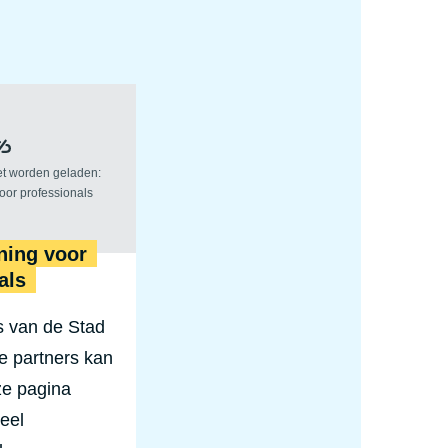
 kun je doen als getuige
Ondersteuning
ning voor
als
s van de Stad
e partners kan
ze pagina
eel