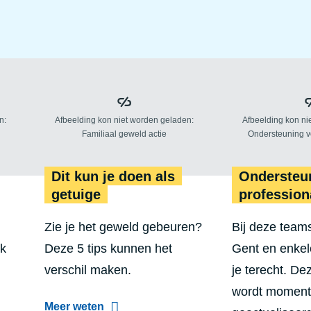
Wat als het jou overkomt?
Dit
Dit kun je doen als
Ondersteu
getuige
profession
Zie je het geweld gebeuren?
Bij deze team
ik
Deze 5 tips kunnen het
Gent en enkel
verschil maken.
je terecht. De
wordt moment
a
Meer weten