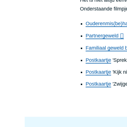
Onderstaande filmpj
Ouderenmis(be)ha
Partnergeweld
Familiaal geweld b
Postkaartje
'Sprek
Postkaartje
'Kijk n
Postkaartje
'Zwijg