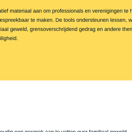
ief materiaal aan om professionals en verenigingen te h
espreekbaar te maken. De tools ondersteunen lessen, 
miliaal geweld, grensoverschrijdend gedrag en andere th
ligheid.
nvoudig een gesprek aan te vatten over familiaal geweld.