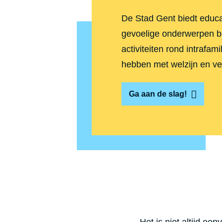
De Stad Gent biedt educat
gevoelige onderwerpen b
activiteiten rond intrafa
hebben met welzijn en vei
Ga aan de slag!
Het is niet altijd ee