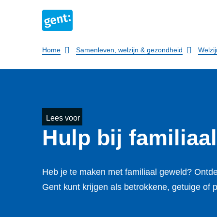
Breadcrumb
Home
Samenleven, welzijn & gezondheid
Welzij
Lees voor
Hulp bij familiaa
Heb je te maken met familiaal geweld? Ontdek
Gent kunt krijgen als betrokkene, getuige of p