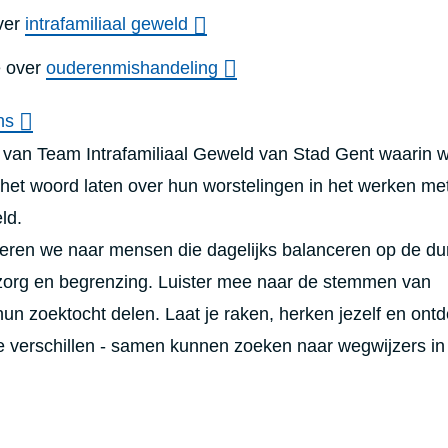
e
r
ver
intrafamiliaal geweld
o
f
e over
ouderenmishandeling
e
s
s
ns
i
o
van Team Intrafamiliaal Geweld van Stad Gent waarin 
n
a
 het woord laten over hun worstelingen in het werken me
l
s
ld.
steren we naar mensen die dagelijks balanceren op de dun
 zorg en begrenzing. Luister mee naar de stemmen van
hun zoektocht delen. Laat je raken, herken jezelf en ont
 verschillen - samen kunnen zoeken naar wegwijzers in