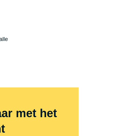
alle
ar met het
t