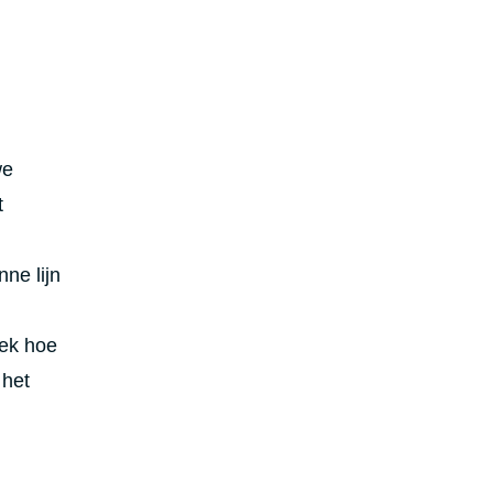
we
t
ne lijn
dek hoe
 het