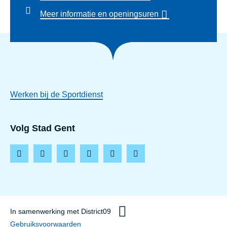
Meer informatie en openingsuren
Werken bij de Sportdienst
Volg Stad Gent
F
I
L
T
Y
T
a
n
i
i
o
h
c
s
n
k
u
r
e
t
k
t
t
e
In samenwerking met District09
b
a
e
o
u
a
Gebruiksvoorwaarden