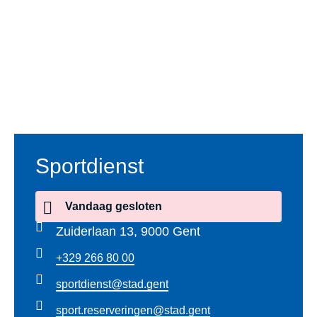
Voet
Sportdienst
Vandaag
gesloten
Zuiderlaan 13, 9000 Gent
+329 266 80 00
sportdienst@stad.gent
sport.reserveringen@stad.gent