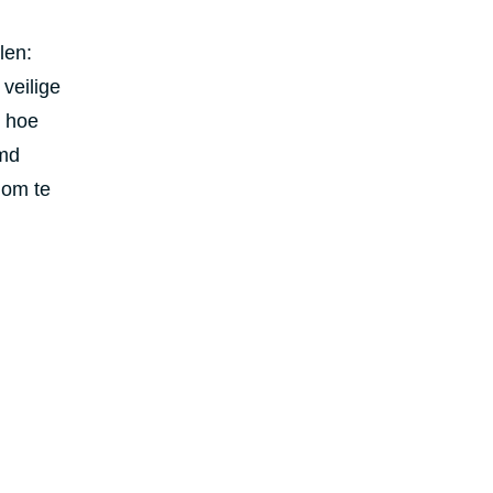
len:
veilige
 hoe
emd
 om te