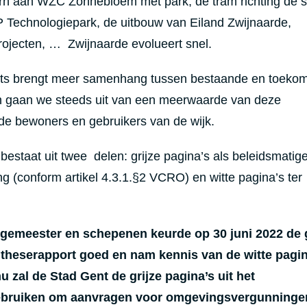
rn aan WZC Zonnebloem met park, de tram richting de s
Technologiepark, de uitbouw van Eiland Zwijnaarde,
rojecten, … Zwijnaarde evolueert snel.
ets brengt meer samenhang tussen bestaande en toekom
n gaan we steeds uit van een meerwaarde van deze
de bewoners en gebruikers van de wijk.
bestaat uit twee delen: grijze pagina’s als beleidsmatig
g (conform artikel 4.3.1.§2 VCRO) en witte pagina’s ter
rgemeester en schepenen keurde op 30 juni 2022 de g
yntheserapport goed en nam kennis van de witte pagin
 nu
zal de Stad Gent de grijze pagina’s uit het
ebruiken om aanvragen voor omgevingsvergunninge