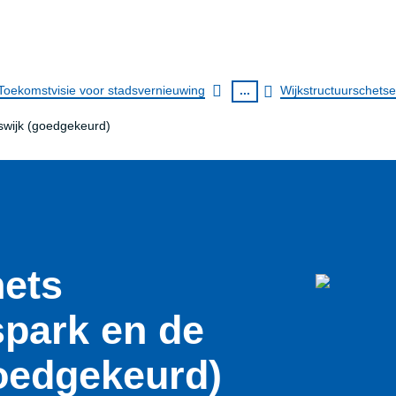
Toekomstvisie voor stadsvernieuwing
...
Wijkstructuurschets
rswijk (goedgekeurd)
hets
spark en de
goedgekeurd)