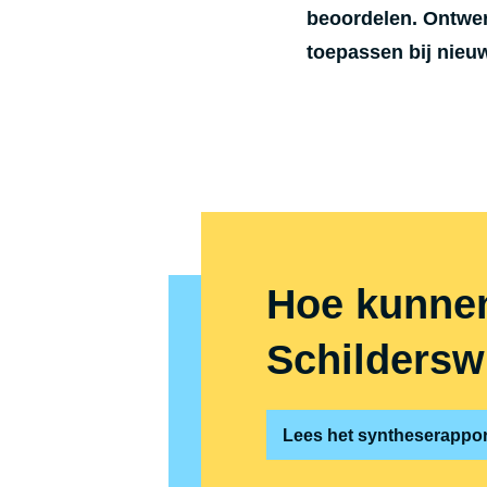
beoordelen. Ontwer
toepassen bij nieuw
Hoe kunnen
Schildersw
Lees het syntheserappor