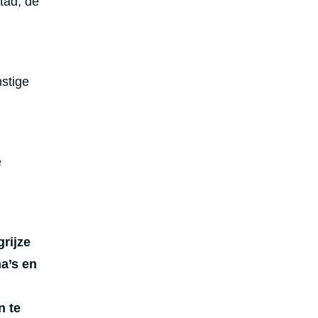
tad, de
stige
e
rijze
a’s en
n te