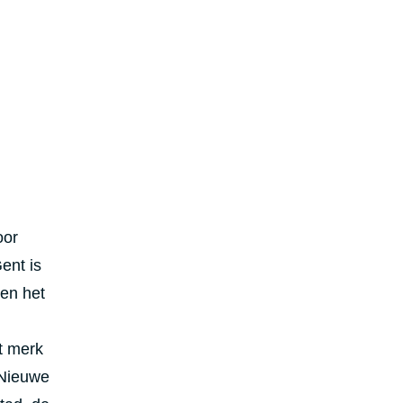
oor
ent is
en het
it merk
 Nieuwe