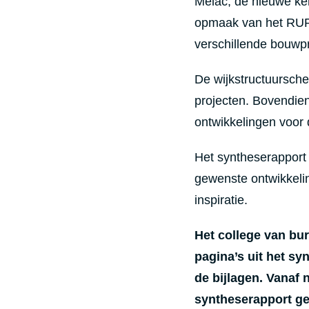
Melac, de nieuwe ke
opmaak van het RUP 
verschillende bouwp
De wijkstructuursch
projecten. Bovendie
ontwikkelingen voor 
Het syntheserapport 
gewenste ontwikkelin
inspiratie.
Het college van bu
pagina’s uit het s
de bijlagen. Vanaf
syntheserapport g