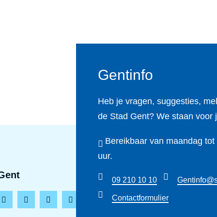
Gentinfo
Heb je vragen, suggesties, me
de Stad Gent? We staan voor j
Bereikbaar van maandag tot e
uur.
Gent
09 210 10 10
Gentinfo@s
Contactformulier
L
T
Y
T