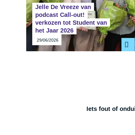
Jelle De Vreeze van
podcast Call-out!
verkozen tot Student van
het Jaar 2026
29/06/2026
Iets fout of ond