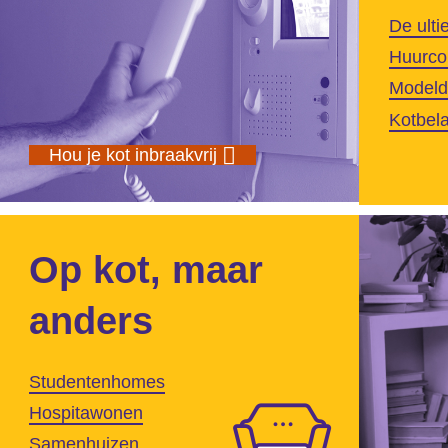
De ulti
Huurco
Model
Kotbela
Hou je kot inbraakvrij
Op kot, maar
anders
Studentenhomes
Hospitawonen
Samenhuizen