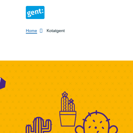
Breadcrumb
Home
Kotatgent
Kotatgen