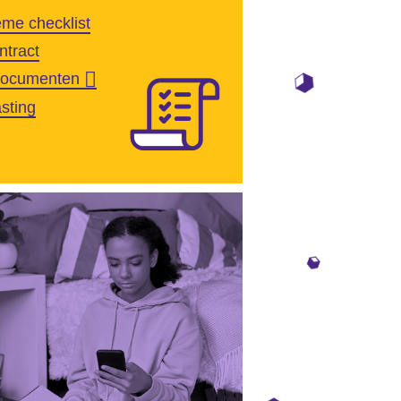
eme checklist
ntract
documenten
sting