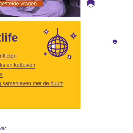
gestelde vragen
life
flicten
ks en kotfuiven
ps
g samenleven met de buurt
ver