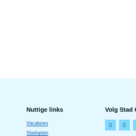
Voet
Nuttige links
Volg Stad 
Vacatures
F
I
Stadsplan