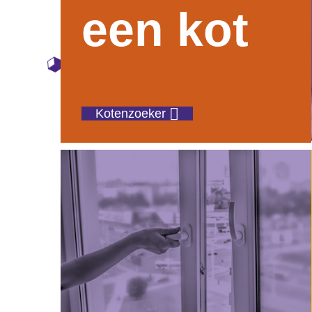
een kot
Kotenzoeker