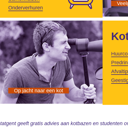
Veel
Onderverhuren
Kot
Huurcon
Predrin
Afvalti
Geesti
Op jacht naar een kot
tatgent geeft gratis advies aan kotbazen en studenten o