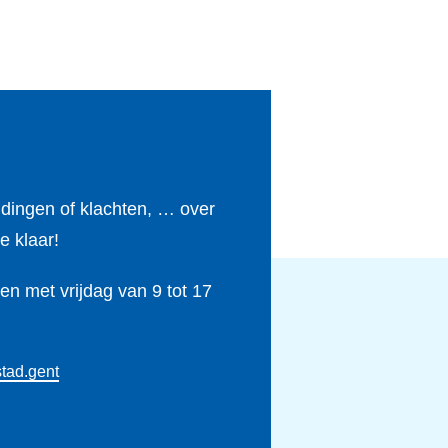
ldingen of klachten, … over
e klaar!
n met vrijdag van 9 tot 17
tad.gent