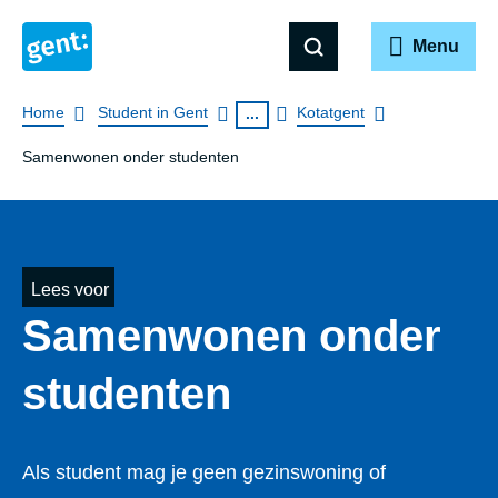
Menu
Breadcrumb
Home
Student in Gent
Kotatgent
...
Samenwonen onder studenten
Lees voor
Samenwonen onder
studenten
Als student mag je geen gezinswoning of