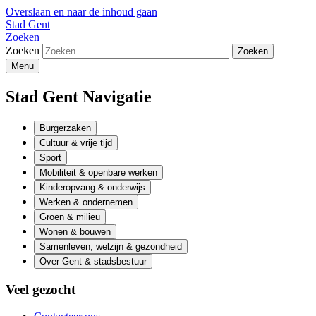
Overslaan en naar de inhoud gaan
Stad Gent
Zoeken
Zoeken
Menu
Stad Gent Navigatie
Burgerzaken
Cultuur & vrije tijd
Sport
Mobiliteit & openbare werken
Kinderopvang & onderwijs
Werken & ondernemen
Groen & milieu
Wonen & bouwen
Samenleven, welzijn & gezondheid
Over Gent & stadsbestuur
Veel gezocht