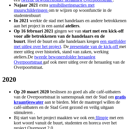
Najaar 2021
extra
sensibiliseringsacties met
muurschilderingen
om te wijzen op woonfunctie in de
studentenbuurt
In 2021
werkte de stad met handelaars en andere betrokkenen
aan het project in een aantal
ateliers
.
Op 16 februari 2021
gingen we van
start met een kick-off
voor alle betrokkenen van de handelaars en de
buurt
. Heel de buurt en alle handelaars kregen
een startfolder
met uitleg over het project
. De
presentatie van de kick-off
met
meer uitleg over historiek, stand van zaken, werking
ateliers.De
tweede bewonersfolder heraanleg
Overpoortstraat
gaf ook meer uitleg over de heraanleg van de
Overpoortstraat.
2020
Op 20 maart 2020
beslissen zo goed a
ls alle café-uitbaters
van de Overpoortstraat in samenspraak met de Stad om
gratis
kraantjeswater
aan te bieden. Met de maatregel willen de
café-uitbaters en de Stad Gent gezond en veilig uitgaan
stimuleren .
Bij start van het project maakten we ook een
filmpje
met een
kort woord vanuit de buurt, studenten en horeca over het
project Overpoort 2.0.