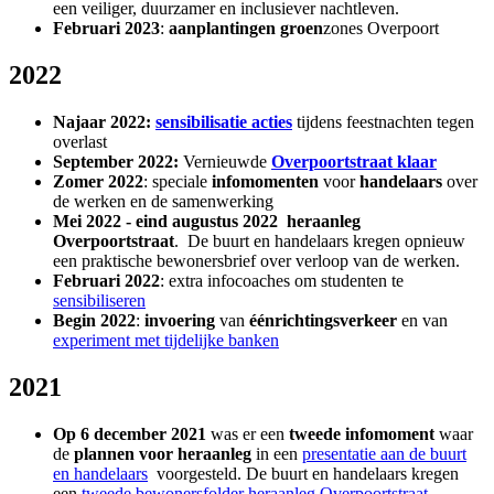
een veiliger, duurzamer en inclusiever nachtleven.
Februari 2023
:
aanplantingen groen
zones Overpoort
2022
Najaar 2022:
sensibilisatie acties
tijdens feestnachten tegen
overlast
September 2022:
Vernieuwde
Overpoortstraat klaar
Zomer 2022
: speciale
infomomenten
voor
handelaars
over
de werken en de samenwerking
Mei 2022 - eind augustus 2022
heraanleg
Overpoortstraat
. De buurt en handelaars kregen opnieuw
een praktische bewonersbrief over verloop van de werken.
Februari 2022
: extra infocoaches om studenten te
sensibiliseren
Begin 2022
:
invoering
van
éénrichtingsverkeer
en van
experiment met tijdelijke banken
2021
Op 6 december 2021
was er een
tweede infomoment
waar
de
plannen voor heraanleg
in een
presentatie aan de buurt
en handelaars
voorgesteld. De buurt en handelaars kregen
een
tweede bewonersfolder heraanleg Overpoortstraat
.