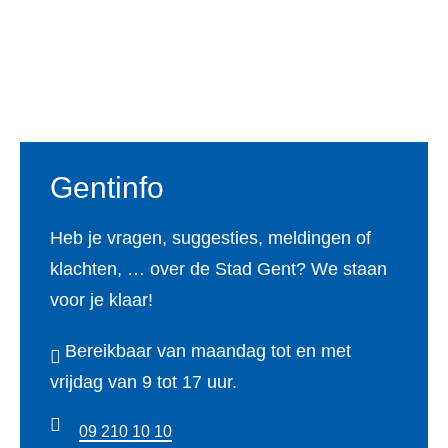
Voet
Gentinfo
Heb je vragen, suggesties, meldingen of
klachten, … over de Stad Gent? We staan
voor je klaar!
Bereikbaar van maandag tot en met
vrijdag van 9 tot 17 uur.
09 210 10 10