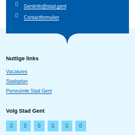
Gentinfo@stad.gent
Contactformulier
Nuttige links
Vacatures
Stadsplan
Persruimte Stad Gent
Volg Stad Gent
F
I
L
T
Y
T