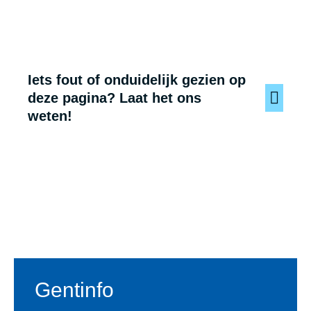
Iets fout of onduidelijk gezien op
deze pagina? Laat het ons
weten!
Voet
Gentinfo