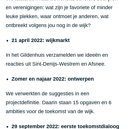
e
l
i
a
en verenigingen: wat zijn je favoriete of minder
e
n
leuke plekken, waar ontmoet je anderen, wat
:
d
e
s
ontbreekt volgens jou nog in de wijk?
e
c
n
h
g
a
21 april 2022: wijkmarkt
r
p
o
t
e
u
In het Gildenhuis verzamelden we ideeën en
n
s
e
reacties uit Sint-Denijs-Westrem en Afsnee.
s
e
e
n
n
Zomer en najaar 2022: ontwerpen
w
d
a
e
t
L
We verwerkten de suggesties in een
e
e
r
i
projectdefinitie. Daarin staan 15 opgaven en 6
r
e
i
e
ambities voor de toekomst van de wijk.
j
n
k
d
e
29 september 2022: eerste toekomstdialoog
e