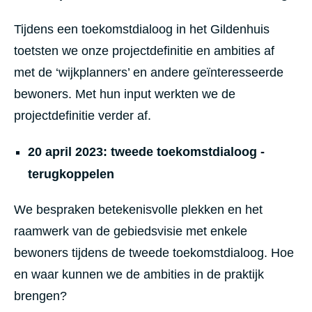
v
R
e
o
Tijdens een toekomstdialoog in het Gildenhuis
r
s
b
d
toetsten we onze projectdefinitie en ambities af
i
a
n
m
met de ‘wijkplanners’
en andere geïnteresseerde
d
b
i
bewoners. Met hun input werkten we de
e
n
e
projectdefinitie verder af.
g
k
.
v
a
20 april 2023: tweede toekomstdialoog -
l
l
terugkoppelen
e
i
We bespraken betekenisvolle plekken en het
raamwerk van de gebiedsvisie met enkele
bewoners tijdens de tweede toekomstdialoog. Hoe
en waar kunnen we de ambities in de praktijk
brengen?