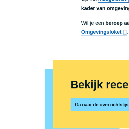
kader van omgevin
Wil je een
beroep aa
Omgevingsloket
.
Bekijk rece
Ga naar de overzichtslij