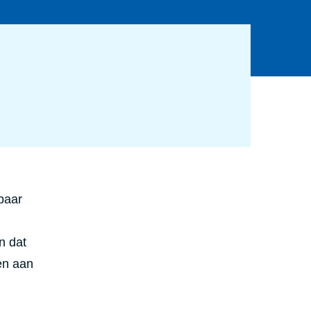
baar
n dat
en
aan