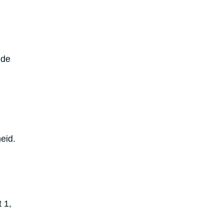
n
de
eid.
 1,