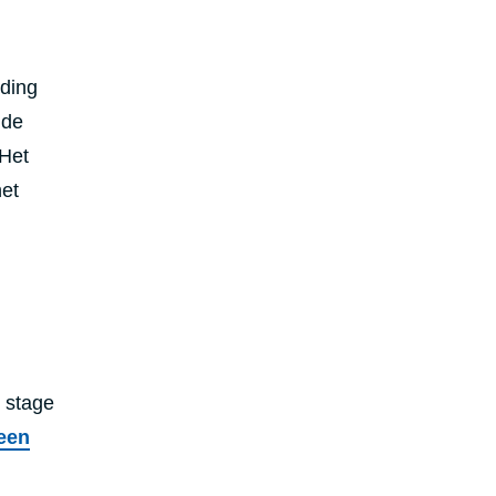
ding
 de
 Het
het
 stage
een