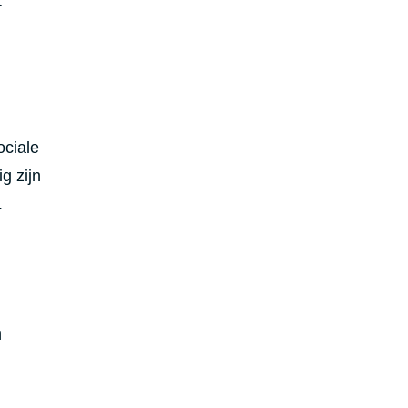
t
ociale
g zijn
.
n