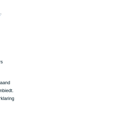
s
.
rs
maand
nbiedt.
klaring