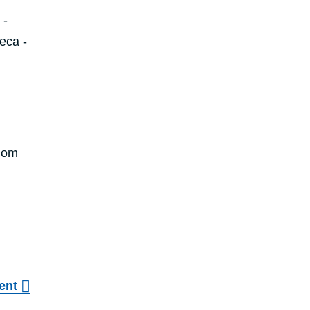
 -
eca -
n om
ent