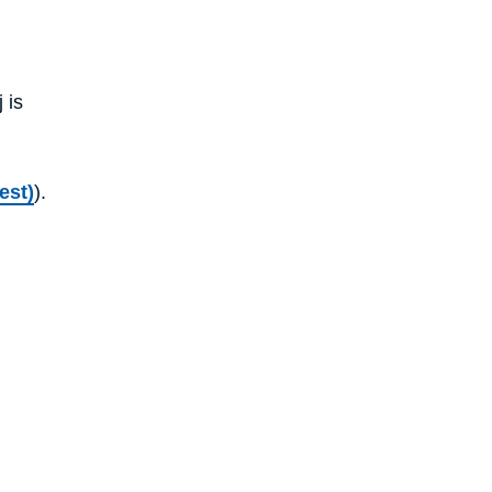
 is
est)
).