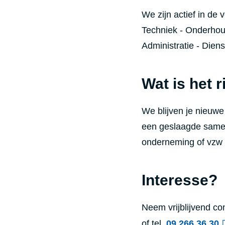
We zijn actief in de
Techniek
​ -
Onderhoud
Administratie - Dien
Wat is het r
We blijven je nieuw
een geslaagde samen
onderneming of vzw 
Interesse?
Neem vrijblijvend co
of tel.
09 266 36 30