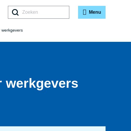
Zoeken
Menu
or werkgevers
or werkgevers