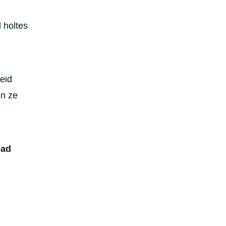
l holtes
eid
en ze
pad