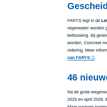
Gescheid
FARYS legt in de
Le
regenwater worden g
bebouwing. Bij gesl
worden. Concreet mo
riolering. Meer infor
van FARYS
.
46 nieu
Na de grote wegenw
2025 en april 2026.
Maar waarom rooien