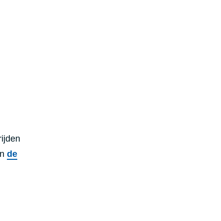
rijden
an
de