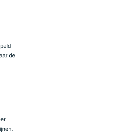
ppeld
aar de
ber
jnen.