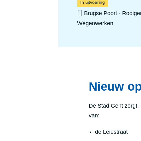
In uitvoering
Brugse Poort - Rooig
Wegenwerken
Nieuw o
De Stad Gent zorgt
van:
de Leiestraat