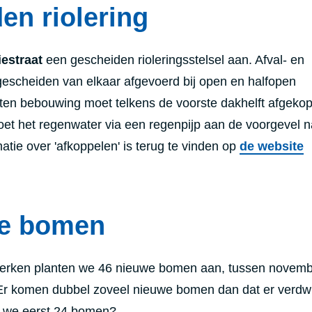
en riolering
iestraat
een gescheiden rioleringsstelsel aan. Afval- en
escheiden van elkaar afgevoerd bij open en halfopen
oten bebouwing moet telkens de voorste dakhelft afgeko
et het regenwater via een regenpijp aan de voorgevel n
matie over 'afkoppelen' is terug te vinden op
de website
we bomen
erken planten we 46 nieuwe bomen aan, tussen novem
 Er komen dubbel zoveel nieuwe bomen dan dat er verdwi
 we eerst 24 bomen?