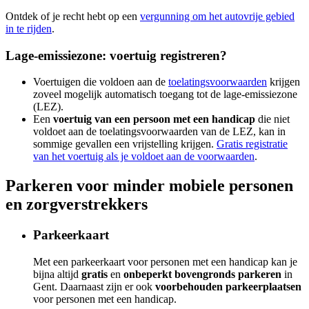
Ontdek of je recht hebt op een
vergunning om het autovrije gebied
in te rijden
.
Lage-emissiezone: voertuig registreren?
Voertuigen die voldoen aan de
toelatingsvoorwaarden
krijgen
zoveel mogelijk automatisch toegang tot de lage-emissiezone
(LEZ).
Een
voertuig
van een persoon met een handicap
die niet
voldoet aan de toelatingsvoorwaarden van de LEZ, kan in
sommige gevallen een vrijstelling krijgen.
Gratis registratie
van het voertuig als je voldoet aan de voorwaarden
.
Parkeren voor minder mobiele personen
en zorgverstrekkers
Parkeerkaart
Met een parkeerkaart voor personen met een handicap kan je
bijna altijd
gratis
en
onbeperkt bovengronds parkeren
in
Gent. Daarnaast zijn er ook
voorbehouden parkeerplaatsen
voor personen met een handicap.