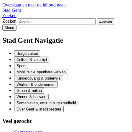
Overslaan en naar de inhoud gaan
Stad Gent
Zoeken
Zoeken
Menu
Stad Gent Navigatie
Burgerzaken
Cultuur & vrije tijd
Sport
Mobiliteit & openbare werken
Kinderopvang & onderwijs
Werken & ondernemen
Groen & milieu
Wonen & bouwen
Samenleven, welzijn & gezondheid
Over Gent & stadsbestuur
Veel gezocht