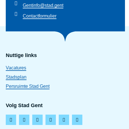
Gentinfo@stad.gent
Contactformulier
Nuttige links
Vacatures
Stadsplan
Persruimte Stad Gent
Volg Stad Gent
F
I
L
T
Y
T