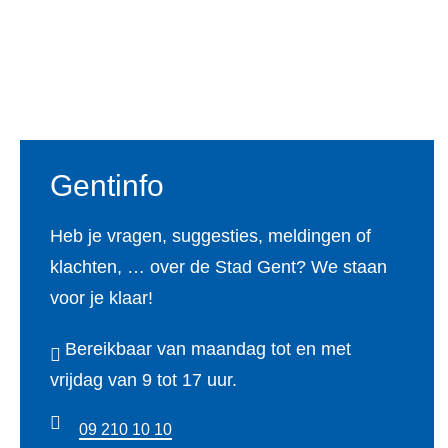
Voet
Gentinfo
Heb je vragen, suggesties, meldingen of
klachten, … over de Stad Gent? We staan
voor je klaar!
Bereikbaar van maandag tot en met
vrijdag van 9 tot 17 uur.
09 210 10 10