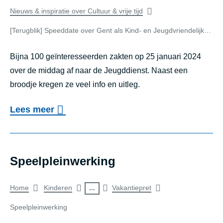
i
t
u
of
Nieuws & inspiratie over Cultuur & vrije tijd
i
d
e
g
­
search
[Terugblik] Speeddate over Gent als Kind- en Jeugdvriendelijke stad (01/24)
d
o
b
p
a
result
v
Bijna 100 geïnteresseerden zakten op 25 januari 2024
l
a
g
e
over de middag af naar de Jeugddienst. Naast een
i
­
:
broodje kregen ze veel info en uitleg.
r
k
t
'
G
]
o
Lees meer
i
E
e
S
v
e
e
n
p
e
:
n
t
e
r
v
Speelpleinwerking
t
a
e
[
a
o
l
d
Breadcrumb
...
T
Home
Kinderen
Vakantiepret
n
e
s
d
e
p
of
Speelpleinwerking
k
K
a
r
r