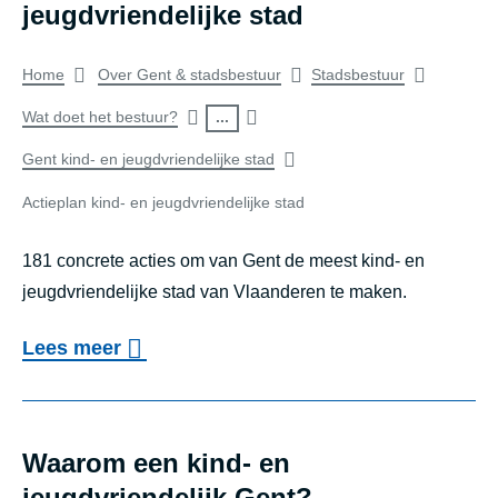
V
jeugdvriendelijke stad
0
e
i
f
e
a
5
n
n
Breadcrumb
i
Home
Over Gent & stadsbestuur
Stadsbestuur
k
/
d
d
t
a
of
...
Wat doet het bestuur?
2
e
-
e
n
5
Gent kind- en jeugdvriendelijke stad
search
l
e
n
t
)
i
Actieplan kind- en jeugdvriendelijke stad
n
result
v
i
j
J
o
e
181 concrete acties om van Gent de meest kind- en
k
e
o
a
jeugdvriendelijke stad van Vlaanderen te maken.
e
u
r
a
s
o
Lees meer
g
k
n
t
v
d
i
b
a
e
v
n
o
d
r
r
Waarom een kind- en
d
d
(
A
i
jeugdvriendelijk Gent?
e