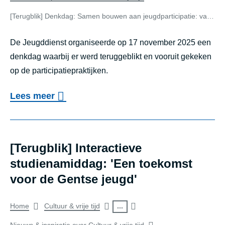
of
search
[Terugblik] Denkdag: Samen bouwen aan jeugd­par­ti­ci­pa­tie: van praktijk naar duurzaam perspectief
result
De Jeugddienst organiseerde op 17 november 2025 een
denkdag waarbij er werd teruggeblikt en vooruit gekeken
op de participatiepraktijken.
o
Lees meer
v
e
r
[Terugblik] Interactieve
[
studienamiddag: 'Een toekomst
T
voor de Gentse jeugd'
e
Breadcrumb
...
Home
Cultuur & vrije tijd
r
u