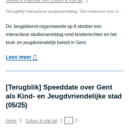
of
Nieuws & inspiratie over Cultuur & vrije tijd
g
search
[Terugblik] Interactieve studienamiddag: 'Een toekomst voor de Gentse jeugd'
b
result
De Jeugddienst organiseerde op 6 oktober een
l
interactieve studienamiddag rond kinderrechten en het
i
kind- en jeugdvriendelijk beleid in Gent.
k
]
o
Lees meer
D
v
e
e
n
r
[Terugblik] Speeddate over Gent
k
[
als Kind- en Jeugdvriendelijke stad
d
T
(05/25)
a
e
Breadcrumb
g
...
Home
Cultuur & vrije tijd
r
: