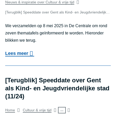
u
of
Nieuws & inspiratie over Cultuur & vrije tijd
S
g
search
[Terugblik] Speeddate over Gent als Kind- en Jeugdvriendelijke stad (05/25)
a
b
result
m
We verzamelden op 8 mei 2025 in De Centrale om rond
l
e
zeven thematafels geïnformeerd te worden. Hieronder
i
blikken we terug.
n
k
b
]
o
Lees meer
o
I
v
u
n
e
w
t
r
[Terugblik] Speeddate over Gent
e
e
[
als Kind- en Jeugdvriendelijke stad
n
r
T
(11/24)
a
a
e
a
Breadcrumb
c
...
Home
Cultuur & vrije tijd
r
n