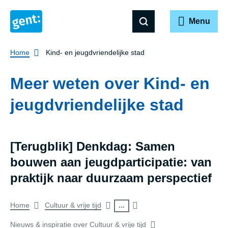
Menu
Breadcrumb
Home
Kind- en jeugdvriendelijke stad
Meer weten over Kind- en
jeugdvriendelijke stad
[Terugblik] Denkdag: Samen
bouwen aan jeugd­par­ti­ci­pa­tie: van
praktijk naar duurzaam perspectief
Breadcrumb
...
Home
Cultuur & vrije tijd
Nieuws & inspiratie over Cultuur & vrije tijd