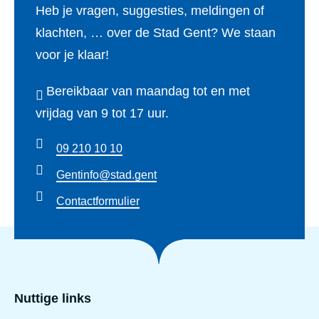
e
Heb je vragen, suggesties, meldingen of
r
i
n
klachten, … over de Stad Gent? We staan
e
j
j
voor je klaar!
n
k
e
e
e
Bereikbaar van maandag tot en met
u
n
s
vrijdag van 9 tot 17 uur.
g
j
t
d
o
09 210 10 10
a
v
n
Gentinfo@stad.gent
d
r
g
Contactformulier
i
e
e
r
n
e
d
n
Nuttige links
e