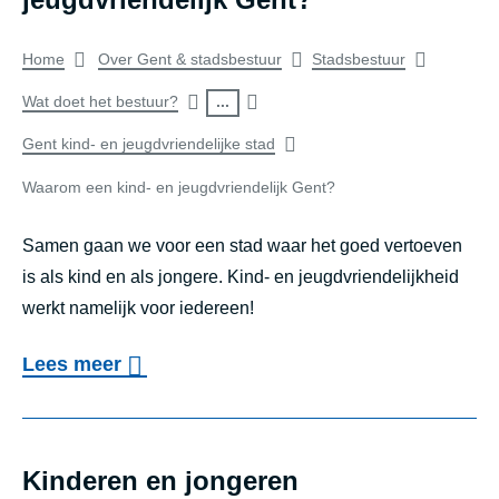
k
1
c
e
r
i
Breadcrumb
1
Home
Over Gent & stadsbestuur
Stadsbestuur
t
n
e
n
/
i
of
d
...
Wat doet het bestuur?
n
d
2
e
e
Gent kind- en jeugdvriendelijke stad
search
e
4
p
l
r
Waarom een kind- en jeugdvriendelijk Gent?
result
)
l
i
e
a
j
Samen gaan we voor een stad waar het goed vertoeven
n
n
is als kind en als jongere. Kind- en jeugdvriendelijkheid
k
z
werkt namelijk voor iedereen!
k
e
o
i
s
m
o
Lees meer
n
t
e
v
d
a
r
e
-
d
2
r
Kinderen en jongeren
e
(