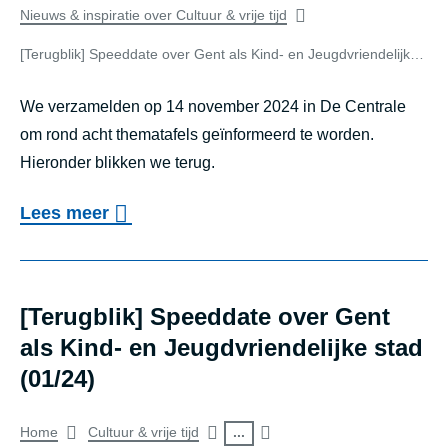
t
u
of
Nieuws & inspiratie over Cultuur & vrije tijd
j
i
g
search
[Terugblik] Speeddate over Gent als Kind- en Jeugdvriendelijke stad (11/24)
e
e
b
u
result
v
We verzamelden op 14 november 2024 in De Centrale
l
g
e
om rond acht thematafels geïnformeerd te worden.
i
d
Hieronder blikken we terug.
s
k
­
t
]
o
Lees meer
p
u
S
v
a
d
p
e
r
i
e
r
[Terugblik] Speeddate over Gent
­
e
e
[
als Kind- en Jeugdvriendelijke stad
t
n
d
T
(01/24)
i
a
d
e
­
m
Breadcrumb
a
...
Home
Cultuur & vrije tijd
r
c