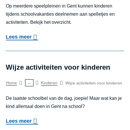
o
search
i
t
Op meerdere speelpleinen in Gent kunnen kinderen
u
a
m
n
result
tijdens schoolvakanties deelnemen aan spelletjes en
e
g
k
s
d
activiteiten. Bekijk het overzicht.
o
b
t
t
-
v
l
i
o
Lees meer
v
e
e
i
j
v
Speelpleinwerking
o
n
r
k
k
e
o
J
G
]
n
r
Wijze activiteiten voor kinderen
r
e
e
S
a
S
d
u
n
Breadcrumb
p
...
a
p
Home
Kinderen
Wijze activiteiten voor kinderen
e
g
t
e
r
e
of
G
d
De laatste schoolbel van de dag, joepie! Maar wat kan je
a
e
d
e
e
search
v
kind allemaal doen in Gent na school?
l
d
u
l
n
r
s
result
d
u
p
o
Lees meer
t
i
K
a
r
l
v