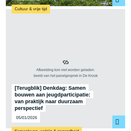
g
Cultuur & vrije tijd
i
n
d
e
H
o
b
b
[Terugblik] Denkdag: Samen
y
bouwen aan jeugd­par­ti­ci­pa­tie:
z
van praktijk naar duurzaam
perspectief
o
05/01/2026
e
k