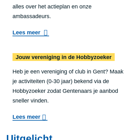
alles over het actieplan en onze
u
ambassadeurs.
g
d
Lees meer
w
e
Jouw vereniging in de Hobbyzoeker
r
k
Heb je een vereniging of club in Gent? Maak
je activiteiten (0-30 jaar) bekend via de
Hobbyzoeker zodat Gentenaars je aanbod
sneller vinden.
o
Lees meer
v
Uitgelicht
e