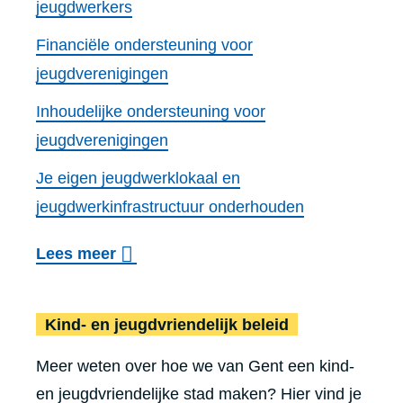
jeugdwerkers
e
Financiële ondersteuning voor
r
jeugdverenigingen
e
Inhoudelijke ondersteuning voor
n
jeugdverenigingen
Je eigen jeugdwerklokaal en
jeugdwerkinfrastructuur onderhouden
o
Lees meer
v
e
Kind- en jeugd­vrien­de­lijk beleid
r
Meer weten over hoe we van Gent een kind-
J
en jeugdvriendelijke stad maken? Hier vind je
e