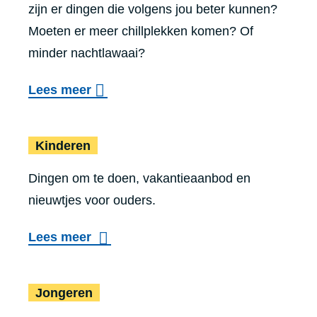
zijn er dingen die volgens jou beter kunnen?
Moeten er meer chillplekken komen? Of
minder nachtlawaai?
o
Lees meer
v
Kinderen
e
Kinderen
r
Dingen om te doen, vakantieaanbod en
M
nieuwtjes voor ouders.
i
j
Lees meer
n
g
Jongeren
Jongeren
e
d