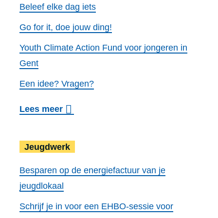
Beleef elke dag iets
a
Go for it, doe jouw ding!
c
h
Youth Climate Action Fund voor jongeren in
t
Gent
v
Een idee? Vragen?
o
o
o
Lees meer
r
v
Jeugdwerk
G
e
Jeugdwerk
e
r
Besparen op de energiefactuur van je
n
J
jeugdlokaal
t
o
n
Schrijf je in voor een EHBO-sessie voor
g