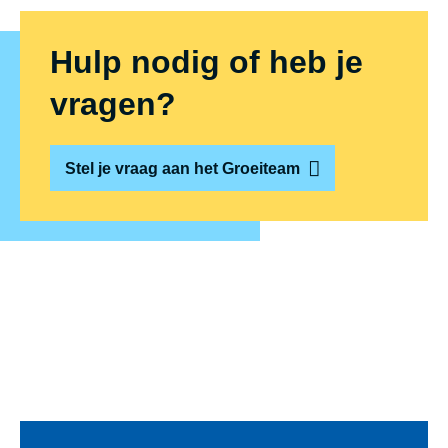
Hulp nodig of heb je
vragen?
Stel je vraag aan het Groeiteam
Voet