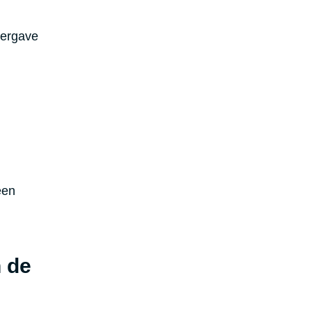
eergave
een
n de