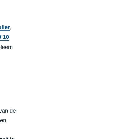
lier
,
0 10
obleem
 van de
een