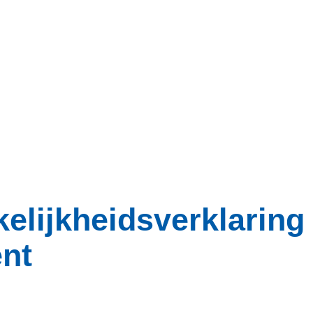
e­lijk­heids­ver­kla­ring
nt