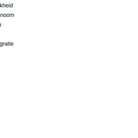
jkheid
tonoom
n
gratie