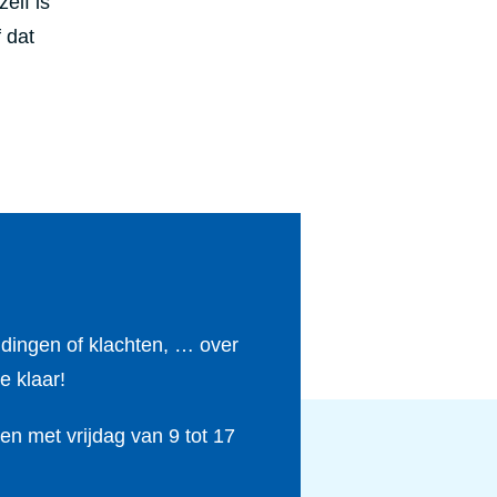
elf is
 dat
ldingen of klachten, … over
e klaar!
n met vrijdag van 9 tot 17