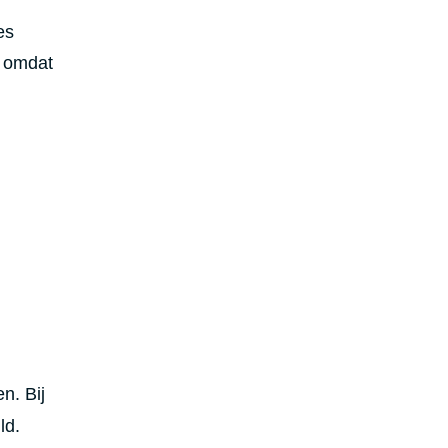
es
f omdat
n. Bij
ld.