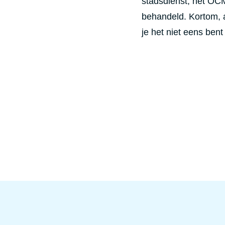
stadsdienst, het OCM
behandeld. Kortom, a
je het niet eens ben
Voet