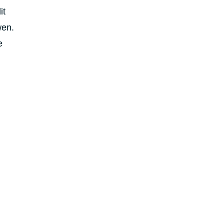
it
wen.
e