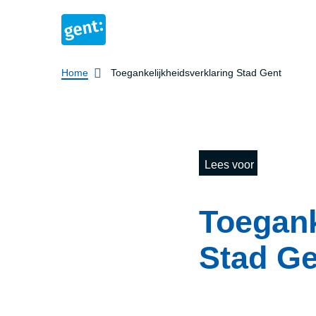
Breadcrumb
Home
Toegankelijkheidsverklaring Stad Gent
Lees voor
Toe­gan­k
Stad Ge