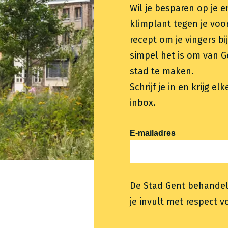
Wil je besparen op je 
klimplant tegen je voo
recept om je vingers bi
simpel het is om van G
stad te maken.
Schrijf je in en krijg e
inbox.
E-mailadres
De Stad Gent behandel
je invult met respect v