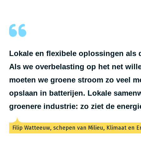
Lokale en flexibele oplossingen als 
Als we overbelasting op het net wil
moeten we groene stroom zo veel mo
opslaan in batterijen. Lokale samen
groenere industrie: zo ziet de ener­gie­t
Filip Watteeuw, schepen van Milieu, Klimaat en E