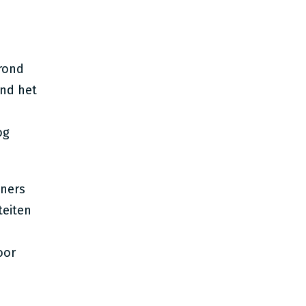
 rond
ond het
og
tners
teiten
oor