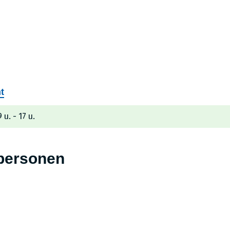
t
9 u.
17 u.
tinfo
personen