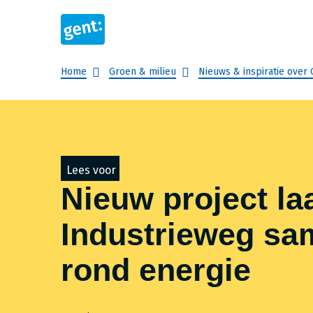
Breadcrumb
Home
Groen & milieu
Nieuws & inspiratie over
Lees voor
Nieuw project la
Industrieweg s
rond energie