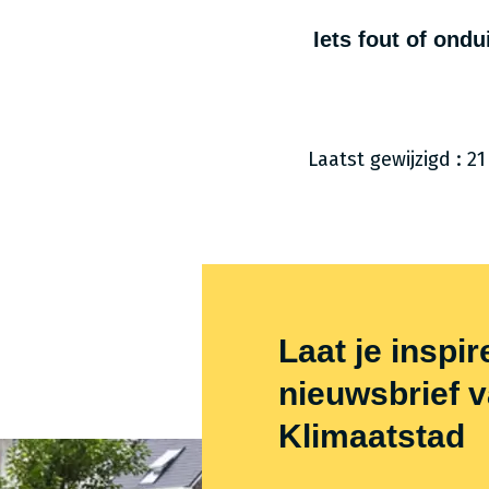
Iets fout of ond
Laatst gewijzigd : 21
Themafooter
Laat je inspi
nieuwsbrief 
Klimaatstad