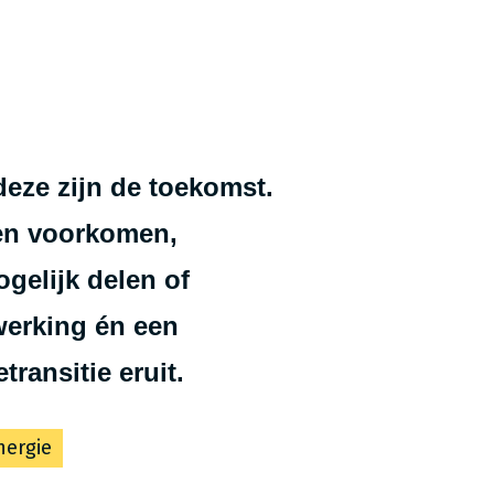
deze zijn de toekomst.
len voorkomen,
gelijk delen of
werking én een
ran­si­tie eruit.
nergie