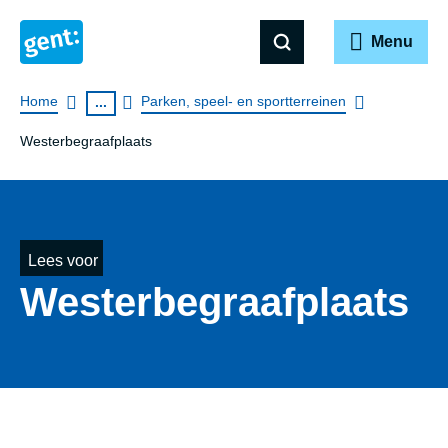
Menu
Breadcrumb
Home
Parken, speel- en sportterreinen
...
Westerbegraafplaats
Lees voor
Wes­ter­be­graaf­plaats