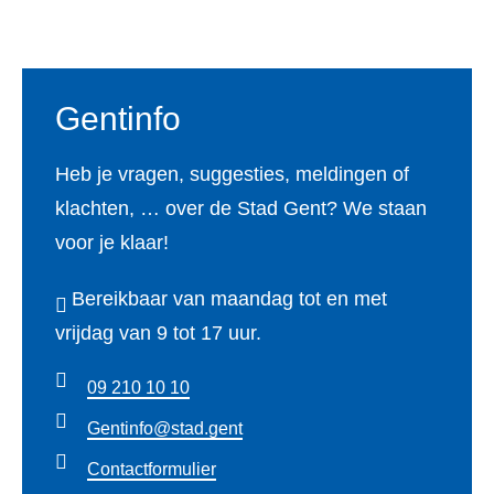
Voet
Gentinfo
Heb je vragen, suggesties, meldingen of
klachten, … over de Stad Gent? We staan
voor je klaar!
Bereikbaar van maandag tot en met
vrijdag van 9 tot 17 uur.
09 210 10 10
Gentinfo@stad.gent
Contactformulier