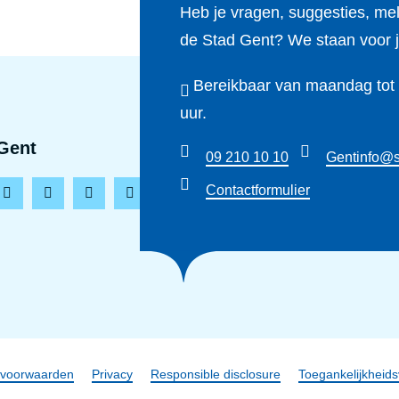
Heb je vragen, suggesties, me
de Stad Gent? We staan voor j
Bereikbaar van maandag tot e
uur.
Gent
09 210 10 10
Gentinfo@s
Contactformulier
L
T
Y
T
i
i
o
h
n
k
u
r
k
t
t
e
e
o
u
a
d
k
b
d
i
e
s
claimer
svoorwaarden
Privacy
Responsible disclosure
Toegankelijkheids
n