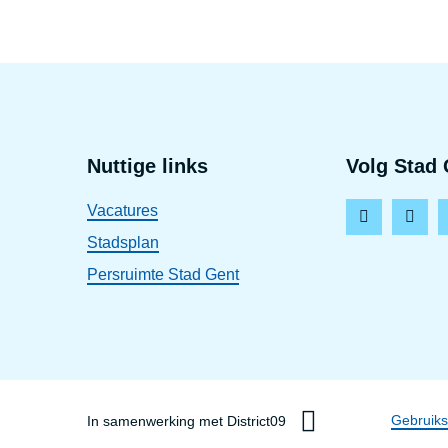
Voet
Nuttige links
Volg Stad 
Vacatures
F
I
Stadsplan
a
n
Persruimte Stad Gent
c
s
e
t
b
a
o
g
o
r
Dis
Gebruik
In samenwerking met District09
k
a