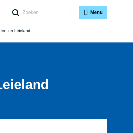
Zoeken
Menu
uter- en Leieland
Leieland