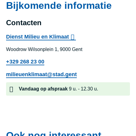
Bijkomende informatie
Contacten
Dienst Milieu en Klimaat
Woodrow Wilsonplein 1, 9000 Gent
+329 268 23 00
milieuenklimaat@stad.gent
Vandaag
op afspraak
9 u.
12.30 u.
Dienst M
Ook nog interessant