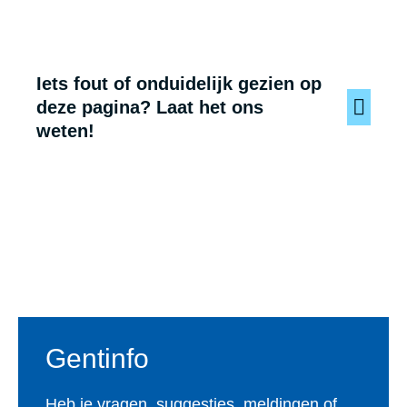
Iets fout of onduidelijk gezien op
deze pagina? Laat het ons
weten!
Voet
Gentinfo
Heb je vragen, suggesties, meldingen of