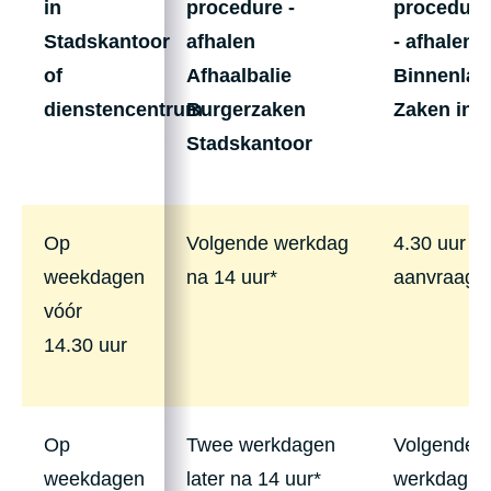
in
procedure -
procedure
Stadskantoor
afhalen
- afhalen
of
Afhaalbalie
Binnenlan
dienstencentrum
Burgerzaken
Zaken in 
Stadskantoor
Op
Volgende werkdag
4.30 uur n
weekdagen
na 14 uur*
aanvraag
vóór
14.30 uur
Op
Twee werkdagen
Volgende
weekdagen
later na 14 uur*
werkdag va