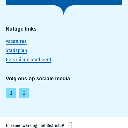
Nuttige links
Vacatures
Stadsplan
Persruimte Stad Gent
Volg ons op sociale media
F
L
a
i
c
n
e
k
In samenwerking met District09