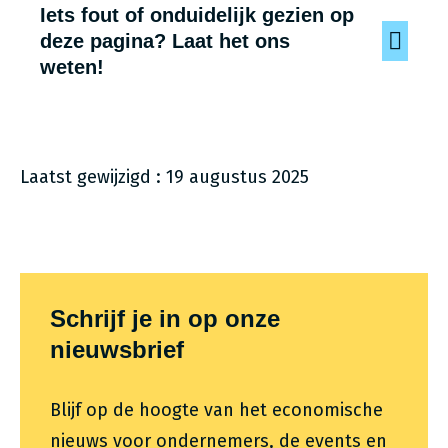
G
Iets fout of onduidelijk gezien op
a
n
deze pagina? Laat het ons
e
weten!
s
h
a
V
a
n
Laatst gewijzigd : 19 augustus 2025
c
o
i
l
l
i
Themafooter
e
Schrijf je in op onze
nieuwsbrief
Blijf op de hoogte van het economische
nieuws voor ondernemers, de events en