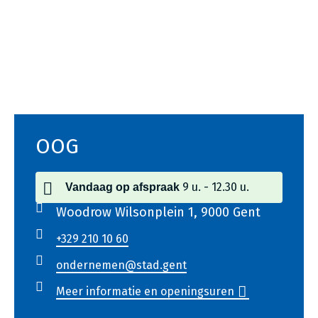
Voet
OOG
9 u.
12.30 u.
Vandaag
op afspraak
Woodrow Wilsonplein 1, 9000 Gent
+329 210 10 60
ondernemen@stad.gent
Meer informatie en openingsuren