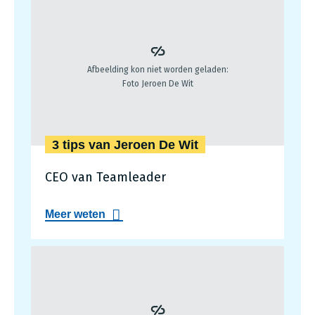
3 tips van Jeroen De Wit
CEO van Teamleader
a
Meer weten
b
o
u
t
3
t
i
p