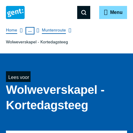
Menu
Breadcrumb
Home
Muntenroute
...
Wolweverskapel - Kortedagsteeg
Lees voor
Wolweverskapel -
Kortedagsteeg