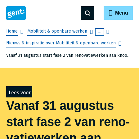
Menu
Breadcrumb
Home
Mobiliteit & openbare werken
...
Nieuws & inspiratie over Mobiliteit & openbare werken
Vanaf 31 augustus start fase 2 van renovatiewerken aan knooppunt E40/E17 in Zwijnaarde
Lees voor
Vanaf 31 augustus
start fase 2 van reno­
va­tie­wer­ken aan