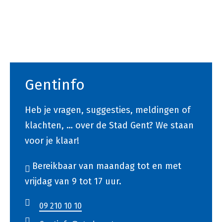
Voet
Gentinfo
Heb je vragen, suggesties, meldingen of
klachten, … over de Stad Gent? We staan
voor je klaar!
Bereikbaar van maandag tot en met
vrijdag van 9 tot 17 uur.
09 210 10 10