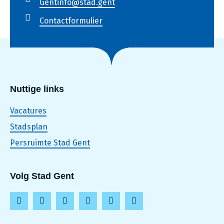
Gentinfo@stad.gent
Contactformulier
Nuttige links
Vacatures
Stadsplan
Persruimte Stad Gent
Volg Stad Gent
F
I
L
T
Y
T
a
n
i
i
o
h